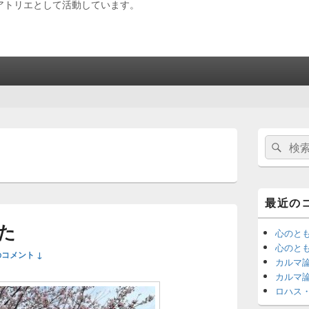
アトリエとして活動しています。
メ
検
検
イ
索:
ン
索
サ
イ
ド
最近の
バ
ー
た
ウ
心のと
ィ
心のと
のコメント ↓
ジ
カルマ
ェ
カルマ
ッ
ロハス
ト
エ