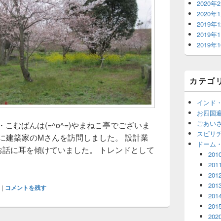
2020年
2020年
2019年
2019年
2019年
カテゴ
インド
お四国
ごあい
と・こむばんは(=^o^=)やまねこ亭でございま
スピリ
に建築家のMさんを訪問しました。 設計業
ドーム
お話に耳を傾けていました。 トレンドとして
201
201
201
201
ス
|
コメントを残す
201
201
202