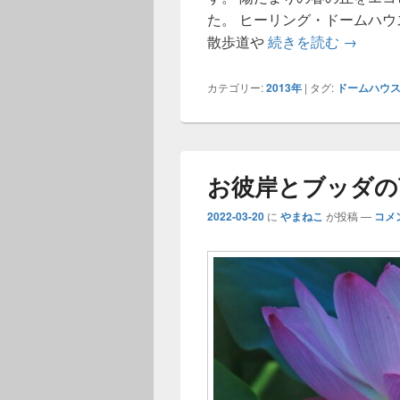
た。 ヒーリング・ドームハ
春暦 ヒ
散歩道や
続きを読む
→
カテゴリー:
2013年
|
タグ:
ドームハウ
お彼岸とブッダの
2022-03-20
に
やまねこ
が投稿
—
コメ