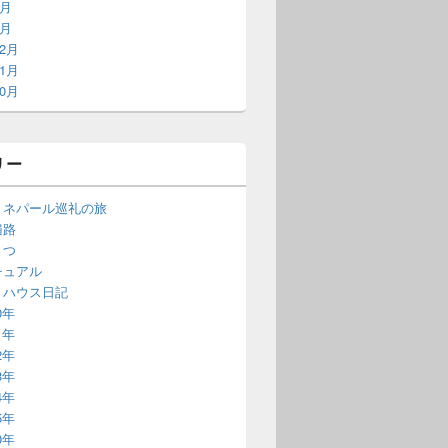
2月
1月
12月
11月
10月
リー
・ネパール巡礼の旅
遍路
さつ
チュアル
・ハウス日記
0年
1年
2年
3年
4年
5年
0年