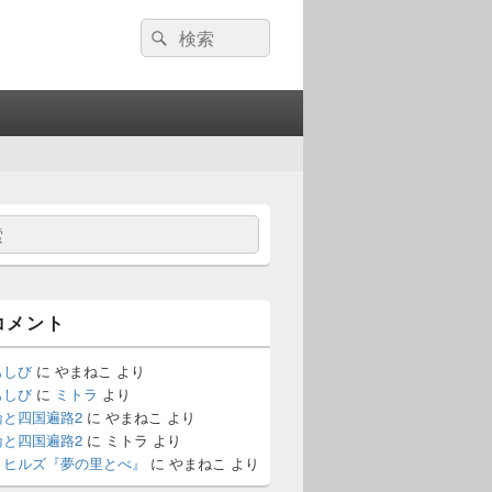
検
検
索:
索
コメント
もしび
に
やまねこ
より
もしび
に
ミトラ
より
論と四国遍路2
に
やまねこ
より
論と四国遍路2
に
ミトラ
より
・ヒルズ『夢の里とべ』
に
やまねこ
より