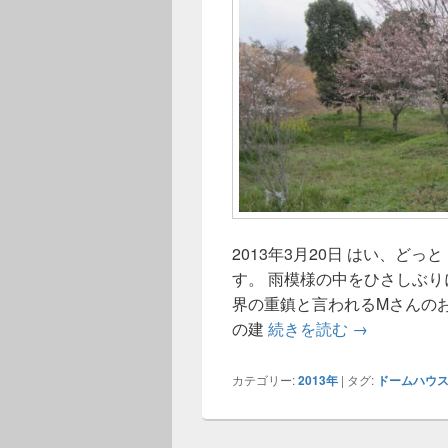
2013年3月20日 はい、どっ
す。 雨模様の中をひさしぶり
界の重鎮と言われるMさんの
春の道を歩く
の建
続きを読む
→
カテゴリー:
2013年
|
タグ:
ドームハウ