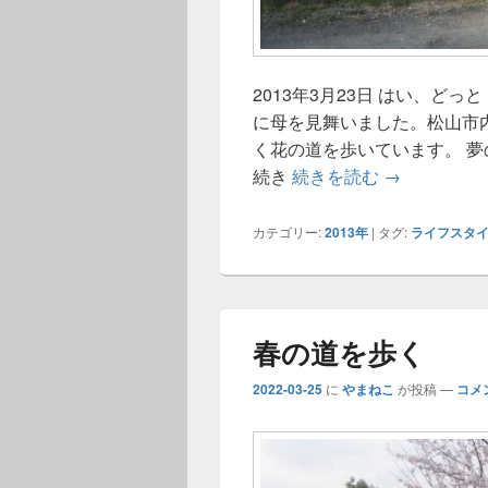
2013年3月23日 はい、どっ
に母を見舞いました。松山市
く花の道を歩いています。 夢
花の道 マイ
続き
続きを読む
→
カテゴリー:
2013年
|
タグ:
ライフスタ
春の道を歩く
2022-03-25
に
やまねこ
が投稿
—
コメ