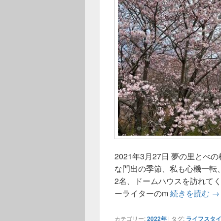
2021年3月27日 夢の里と
な門出の季節、私も心機一転
2名、ドームハウスを訪れてく
明
ーライターのm
続きを読む
→
カテゴリー:
2022年
|
タグ:
ライフスタ