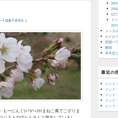
202
202
CL
ドー
ントはありません ↓
20
メンタ
ルドル
四国パ
書籍
草木染
最近の
インド
インド
インド
インド
インド
と・もーにんぐ(=^o^=)やまねこ庵でござりま
コロジストのぽらんさんと散歩していまし