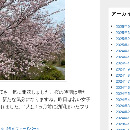
リ
ア
アーカ
2025年
2025年
2025年
2025年
2024年
2024年
2024年
2024年
2024年
2024年
2024年
べの桜も一気に開花しました。桜の時期は新た
2024年
、新たな気分になりますね。昨日は若い女子
2024年
2024年
れました。1人は1ヵ月前に訪問頂いたフリ
2024年
るい未来を感じた
2024年
2023年
イル
|
2
件のフィードバック
2023年