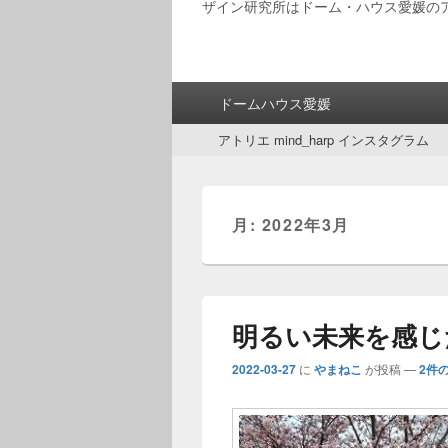
ザイン研究所はドーム・ハウス愛媛の
メ
ドームハウス愛媛
イ
サ
ン
アトリエ mind_harp インスタグラム
ブ
メ
メ
ニ
ニ
ュ
ュ
ー
月:
2022年3月
ー
明るい未来を感じ
2022-03-27
に
やまねこ
が投稿
—
2件