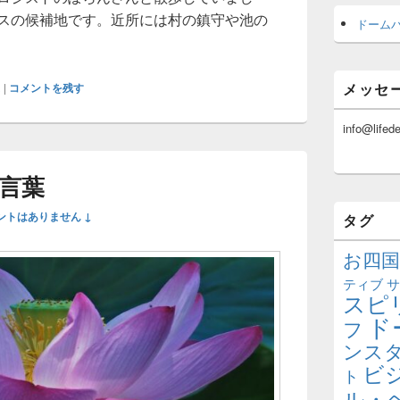
ウスの候補地です。近所には村の鎮守や池の
ドーム
ーリング
メッセ
ス
|
コメントを残す
info@lifed
言葉
ントはありません ↓
タグ
お四国
ティブ
サ
スピ
ド
フ
ンス
ビ
ト
ル・