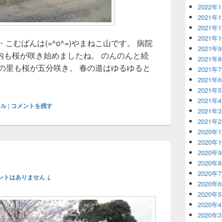
2022年
2021年
2021年
2021年
と・こむばんは(=^o^=)やまねこ山です。 病院
2021年
内も桜が咲き始めましたね。 のんのんと続
2021年
の里も桜が五分咲き。 春の道はゆるゆると
2021年
・バック・ページ
2021年
2021年
2021年
イル
|
コメントを残す
2021年
2021年
2020年
2020年
2020年
2020年
2020年
ントはありません ↓
2020年
2020年
2020年
2020年