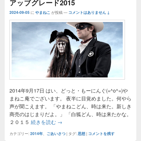
アッブグレード2015
2024-09-05
に
やまねこ
が投稿
—
コメントはありません ↓
2014年9月17日 はい、どっと・もーにんぐ(=^o^=)や
まねこ庵でございます。 夜半に目覚めました。何やら
声が聞こえます。 「やまねこどん、時は来た。新しき
商売のはじまりだよ。」 「白狐どん、時は来たかな。
アッブグレード2015
２０１５
続きを読む
→
カテゴリー:
2014年
、
ごあいさつ
|
タグ:
思想
|
コメントを残す