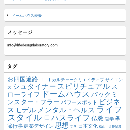
ドームハウス愛媛
メッセージ
info@lifedesignlaboratory.com
タグ
お四国遍路
エコ
カルチャークリエイティブ
サイエン
スピリチュアル
シュタイナー
ス
ス
ドームハウス
ローライフ
バックミ
ビジネ
ンスター・フラー
パワースポット
ライフ
スモデル
メンタル・ヘルス
スタイル
ロハスライフ
仏教
季
哲学
思想
節行事
建築デザイン
日本文化
文学
松山・道後温泉