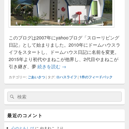
このブログは2007年にyahooブログ「スローリビング
日記」として始まりました。2010年にドームハウスラ
イフをスタートし、ドームハウス日記に名前を変更。
2015年より初代やまねこが他界し、2代目やまねこが
ドームハウス日記
引き継ぎ、夢
続きを読む
→
カテゴリー:
ごあいさつ
|
タグ:
ロハスライフ
|
1
件のフィードバック
メ
検
検
イ
索:
ン
索
サ
イ
最近のコメント
ド
バ
ー
心のともしび
に
やまねこ
より