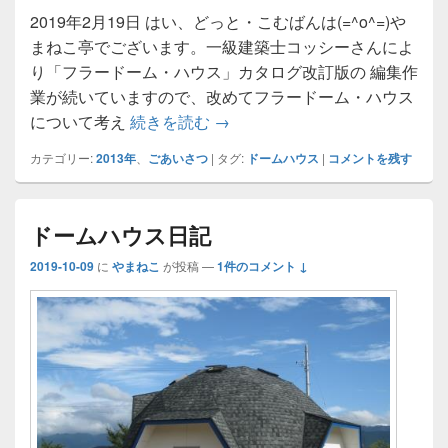
2019年2月19日 はい、どっと・こむばんは(=^o^=)や
まねこ亭でございます。一級建築士コッシーさんによ
り「フラードーム・ハウス」カタログ改訂版の 編集作
業が続いていますので、改めてフラードーム・ハウス
フラードーム・ハウス考
について考え
続きを読む
→
カテゴリー:
2013年
、
ごあいさつ
|
タグ:
ドームハウス
|
コメントを残す
ドームハウス日記
2019-10-09
に
やまねこ
が投稿
—
1件のコメント ↓