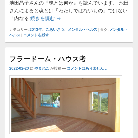
池田晶子さんの『魂とは何か』を読んでいます。 池田
さんによると魂とは「わたしではないもの」ではない
『魂とは何か?』
「内なる
続きを読む
→
カテゴリー:
2013年
、
ごあいさつ
、
メンタル・ヘルス
|
タグ:
メンタル・
ヘルス
|
コメントを残す
フラードーム・ハウス考
2022-02-23
に
やまねこ
が投稿
—
コメントはありません ↓