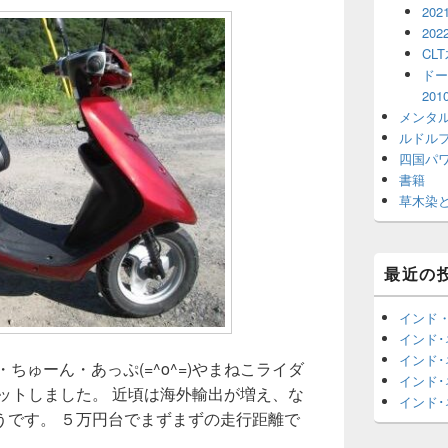
202
202
CL
ドー
20
メンタ
ルドル
四国パ
書籍
草木染
最近の
インド
インド
インド
と・ちゅーん・あっぷ(=^o^=)やまねこライダ
インド
ットしました。 近頃は海外輸出が増え、な
インド
うです。 ５万円台でまずまずの走行距離で
・ゲット