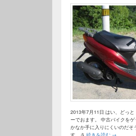
2013年7月11日 はい、どっ
ーでおます。 中古バイクをゲ
かなか手に入りにくいのだそ
中古バイク
す。さ
続きを読む
→