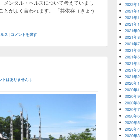
で、メンタル・ヘルスについて考えていまし
2022年
ことがよく言われます。 「共依存（きょう
2021年
独
2021年
2021年
2021年
ヘルス
|
コメントを残す
2021年
2021年
2021年
2021年
2021年
2021年
2021年
ントはありません ↓
2020年
2020年
2020年
2020年
2020年
2020年
2020年
2020年
2020年