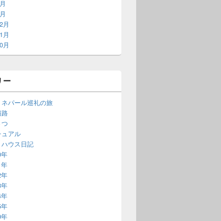
2月
1月
12月
11月
10月
リー
・ネパール巡礼の旅
遍路
さつ
チュアル
・ハウス日記
0年
1年
2年
3年
4年
5年
0年