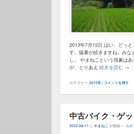
2013年7月12日 はい、どっ
す。猛暑が続きますね。みな
し。 やまねこという現象は
陰翳
が、とりあえ
続きを読む
→
カテゴリー:
2013年
|
コメントを残す
中古バイク・ゲッ
2022-08-17
に
やまねこ
が投稿
—
コメ