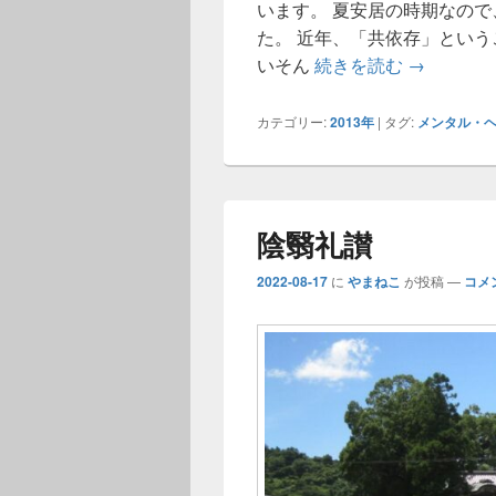
います。 夏安居の時期なの
た。 近年、「共依存」という
共依存と孤
いそん
続きを読む
→
カテゴリー:
2013年
|
タグ:
メンタル・
陰翳礼讃
2022-08-17
に
やまねこ
が投稿
—
コメ