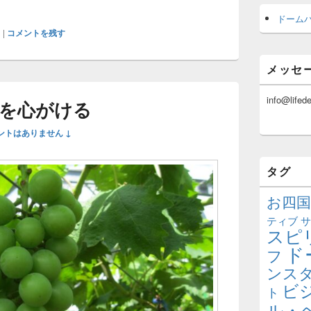
ドーム
フ
|
コメントを残す
メッセ
info@lifed
を心がける
ントはありません ↓
タグ
お四国
ティブ
サ
スピ
ド
フ
ンス
ビ
ト
ル・