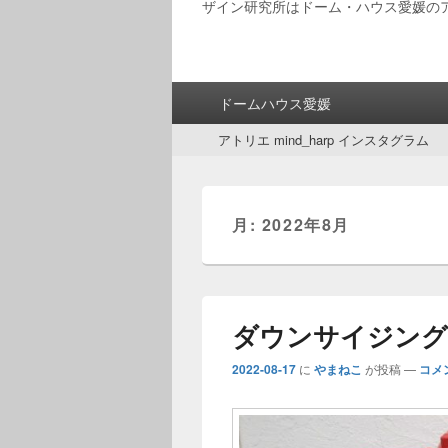
ザイン研究所はドーム・ハウス愛媛の
メ
ドームハウス愛媛
イ
サ
ン
アトリエ mind_harp インスタグラム
ブ
メ
メ
ニ
ニ
ュ
ュ
ー
月:
2022年8月
ー
ダウンサイジング
2022-08-17
に
やまねこ
が投稿
—
コメ