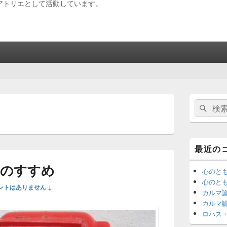
アトリエとして活動しています。
メ
検
検
イ
索:
ン
索
サ
イ
ド
最近の
バ
ー
のすすめ
ウ
心のと
ィ
心のと
ントはありません ↓
ジ
カルマ
ェ
カルマ
ッ
ロハス
ト
エ