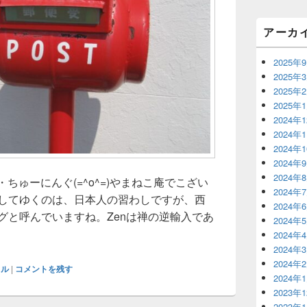
リ
ア
アーカ
2025年
2025年
2025年
2025年
2024年
2024年
2024年
2024年
2024年
と・ちゅーにんぐ(=^o^=)やまねこ庵でこざい
2024年
離してゆくのは、日本人の習わしですが、西
2024年
グと呼んでいますね。Zenは禅の逆輸入であ
2024年
ングのすすめ
2024年
2024年
2024年
イル
|
コメントを残す
2024年
2023年
2023年