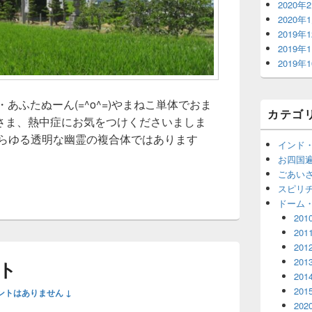
2020年
2020年
2019年
2019年
2019年
と・あふたぬーん(=^o^=)やまねこ単体でおま
カテゴ
さま、熱中症にお気をつけくださいましま
あらゆる透明な幽霊の複合体ではあります
インド
礼讃
お四国
ごあい
スピリ
ドーム
201
201
201
201
ト
201
201
ントはありません ↓
202