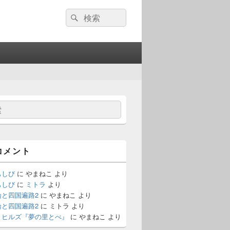
検
検
索:
索
コメント
もしび
に
やまねこ
より
もしび
に
ミトラ
より
論と四国遍路2
に
やまねこ
より
論と四国遍路2
に
ミトラ
より
・ヒルズ『夢の里とべ』
に
やまねこ
より