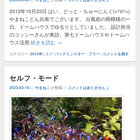
2013年10月23日 はい、どっと・ちゅーにんぐ(=^o^=)
やまねこどん兵衛でございます。 台風前の雨模様の一
日。ドームハウスでゆるりとしていました。 設計担当
のコッシーさんが来訪。第七ドームハウスやドームハ
メタモルフォーゼ
ウス活用
続きを読む
→
カテゴリー:
2013年
|
タグ:
バックミンスター・フラー
|
コメントを残す
セルフ・モード
2023-02-18
に
やまねこ
が投稿
—
コメントはありません ↓