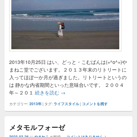
2013年10月25日 はい、どっと・こむばんは(=^o^=)や
まねこ堂でございます。２０１３年末のリトリートに
入ってほぼ一か月が過ぎました。リトリートというの
は 静かな内省期間といった意味合いです。 ２００４
リトリート2013
年～２０１
続きを読む
→
カテゴリー:
2013年
|
タグ:
ライフスタイル
|
コメントを残す
メタモルフォーゼ
2023-02-26
に
やまねこ
が投稿
—
コメントはありません ↓