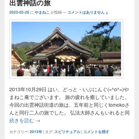
出雲神話の旅
2023-02-26
に
やまねこ
が投稿
—
コメントはありません ↓
2013年10月29日 はい、どっと・いぶにんぐ(=^o^=)や
まねこ庵でございます。 旅の疲れを癒していました。
今回の出雲神話街道の旅は、五年前と同じくtomokoさ
んと同行二人の旅でした。 弘法大師さんもいれると同
出雲神話の旅
続きを読む
→
カテゴリー:
2013年
|
タグ:
スピリチュアル
|
コメントを残す