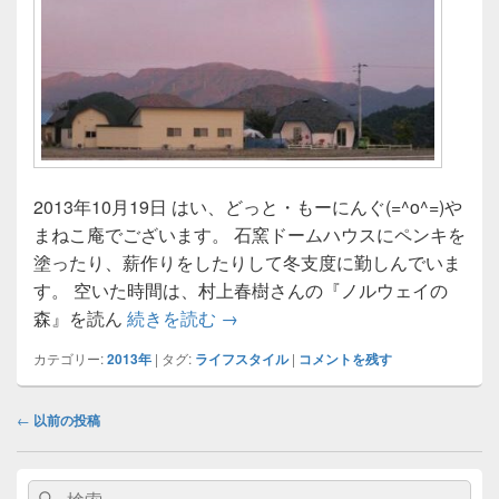
2013年10月19日 はい、どっと・もーにんぐ(=^o^=)や
まねこ庵でございます。 石窯ドームハウスにペンキを
塗ったり、薪作りをしたりして冬支度に勤しんでいま
す。 空いた時間は、村上春樹さんの『ノルウェイの
冬支度2
森』を読ん
続きを読む
→
カテゴリー:
2013年
|
タグ:
ライフスタイル
|
コメントを残す
投
←
以前の投稿
稿
ナ
メ
ビ
検
検
イ