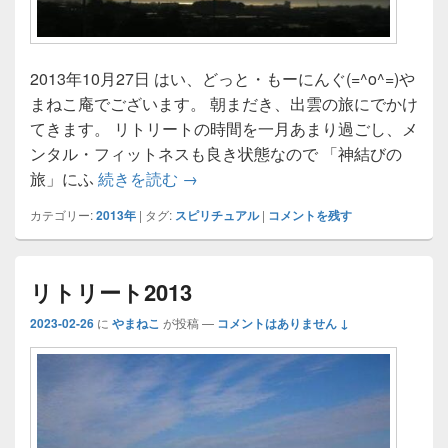
2013年10月27日 はい、どっと・もーにんぐ(=^o^=)や
まねこ庵でございます。 朝まだき、出雲の旅にでかけ
てきます。 リトリートの時間を一月あまり過ごし、メ
ンタル・フィットネスも良き状態なので 「神結びの
出雲神話街道へ
旅」にふ
続きを読む
→
カテゴリー:
2013年
|
タグ:
スピリチュアル
|
コメントを残す
リトリート2013
2023-02-26
に
やまねこ
が投稿
—
コメントはありません ↓