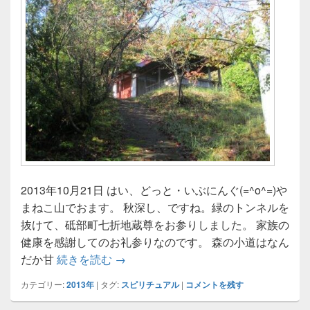
2013年10月21日 はい、どっと・いぶにんぐ(=^o^=)や
まねこ山でおます。 秋深し、ですね。緑のトンネルを
抜けて、砥部町七折地蔵尊をお参りしました。 家族の
健康を感謝してのお礼参りなのです。 森の小道はなん
七折地蔵尊
だか甘
続きを読む
→
カテゴリー:
2013年
|
タグ:
スピリチュアル
|
コメントを残す