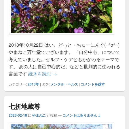
2013年10月22日 はい、どっと・ちゅーにんぐ(=^o^=)
やまねこ万年堂でございます。 「自分中心」について
考えていました。セルフ・ケアともかかわるテーマで
す。 あの人は自己中心的だ、などと批判的に使われる
セルフ・モード
言葉です
続きを読む
→
カテゴリー:
2013年
|
タグ:
メンタル・ヘルス
|
コメントを残す
七折地蔵尊
2023-02-18
に
やまねこ
が投稿
—
コメントはありません ↓