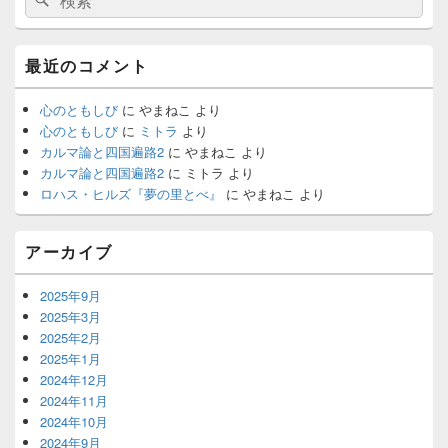
ゲ
索:
ン
索
ー
サ
イ
シ
最近のコメント
ド
ョ
バ
ン
ー
心のともしび
に
やまねこ
より
ウ
心のともしび
に
ミトラ
より
ィ
カルマ論と四国遍路2
に
やまねこ
より
ジ
カルマ論と四国遍路2
に
ミトラ
より
ェ
ロハス・ヒルズ『夢の里とべ』
に
やまねこ
より
ッ
ト
エ
アーカイブ
リ
ア
2025年9月
2025年3月
2025年2月
2025年1月
2024年12月
2024年11月
2024年10月
2024年9月