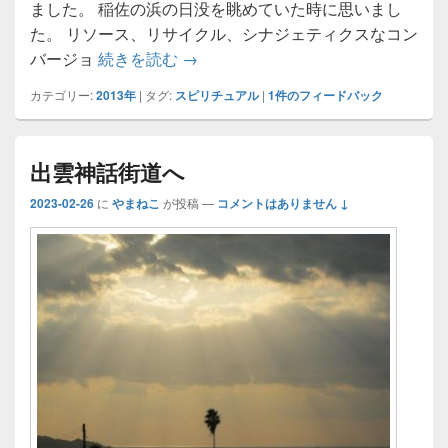
ました。 稲佐の浜の日没を眺めていた時に思いまし
た。 リソース、リサイクル、シナジェティクスなコン
出雲大社と原点復帰
バージョ
続きを読む
→
カテゴリー:
2013年
|
タグ:
スピリチュアル
|
1
件のフィードバック
出雲神話街道へ
2023-02-26
に
やまねこ
が投稿
—
コメントはありません ↓