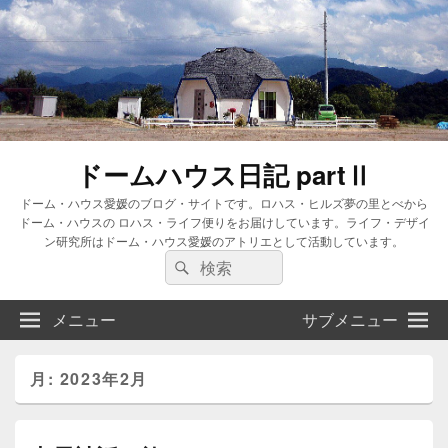
ドームハウス日記 partⅡ
ドーム・ハウス愛媛のブログ・サイトです。ロハス・ヒルズ夢の里とべから
ドーム・ハウスの ロハス・ライフ便りをお届けしています。ライフ・デザイ
ン研究所はドーム・ハウス愛媛のアトリエとして活動しています。
検
検
索:
索
メニュー
サブメニュー
月:
2023年2月