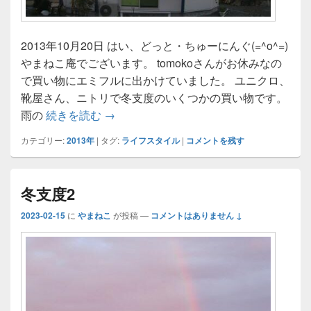
2013年10月20日 はい、どっと・ちゅーにんぐ(=^o^=)
やまねこ庵でございます。 tomokoさんがお休みなの
で買い物にエミフルに出かけていました。 ユニクロ、
靴屋さん、ニトリで冬支度のいくつかの買い物です。
シンプルにナチュラルに
雨の
続きを読む
→
カテゴリー:
2013年
|
タグ:
ライフスタイル
|
コメントを残す
冬支度2
2023-02-15
に
やまねこ
が投稿
—
コメントはありません ↓