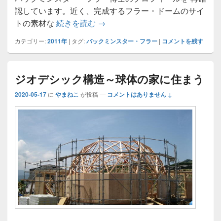
認しています。近く、完成するフラー・ドームのサイ
Who is Buckminster Fuller?
トの素材な
続きを読む
→
カテゴリー:
2011年
|
タグ:
バックミンスター・フラー
|
コメントを残す
ジオデシック構造～球体の家に住まう
2020-05-17
に
やまねこ
が投稿
—
コメントはありません ↓