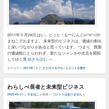
2011年５月24日 はい、どっと・もーにんぐ(=^o^=)や
まねこでおますよ。 未来型のビジネスは、価値の創出
と深いつながりがあると思っています。 つまり、既製
の価値観にとらわれず、新たなジャンルや次元を開拓
金のガチョウと未来型ビジネス
してゆく意
続きを読む
→
カテゴリー:
2011年
|
タグ:
ビジネスモデル
|
コメントを残す
わらしべ長者と未来型ビジネス
2020-05-11
に
やまねこ
が投稿
—
コメントはありません ↓