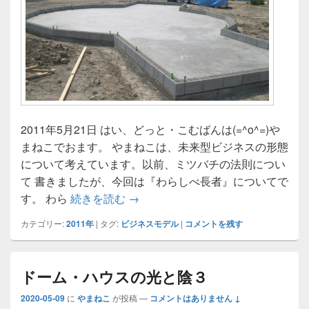
2011年5月21日 はい、どっと・こむばんは(=^o^=)や
まねこでおます。 やまねこは、未来型ビジネスの形態
について考えています。以前、ミツバチの法則につい
て 書きましたが、今回は『わらしべ長者』についてで
わらしべ長者と未来型ビジネス
す。 わら
続きを読む
→
カテゴリー:
2011年
|
タグ:
ビジネスモデル
|
コメントを残す
ドーム・ハウスの光と陰３
2020-05-09
に
やまねこ
が投稿
—
コメントはありません ↓