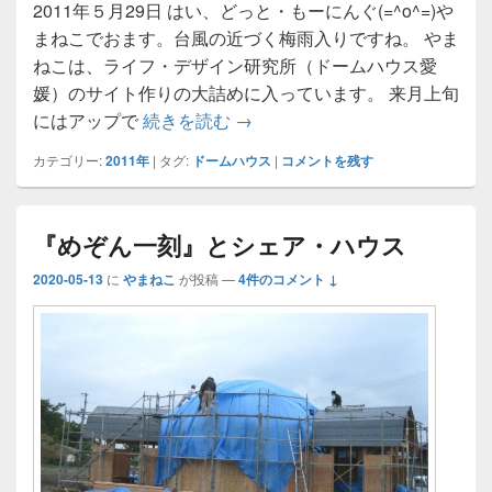
2011年５月29日 はい、どっと・もーにんぐ(=^o^=)や
まねこでおます。台風の近づく梅雨入りですね。 やま
ねこは、ライフ・デザイン研究所（ドームハウス愛
媛）のサイト作りの大詰めに入っています。 来月上旬
ジオデシック構造～球体の家に
にはアップで
続きを読む
→
カテゴリー:
2011年
|
タグ:
ドームハウス
|
コメントを残す
『めぞん一刻』とシェア・ハウス
2020-05-13
に
やまねこ
が投稿
—
4件のコメント ↓