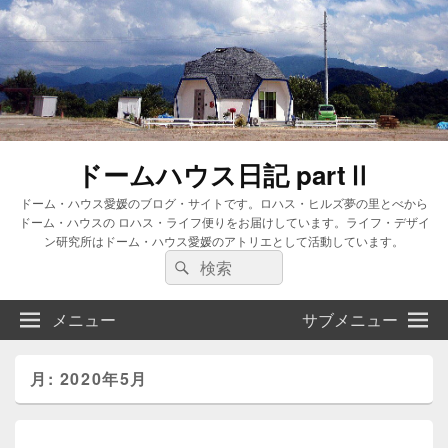
ドームハウス日記 partⅡ
ドーム・ハウス愛媛のブログ・サイトです。ロハス・ヒルズ夢の里とべから
ドーム・ハウスの ロハス・ライフ便りをお届けしています。ライフ・デザイ
ン研究所はドーム・ハウス愛媛のアトリエとして活動しています。
検
検
索:
索
メニュー
サブメニュー
月:
2020年5月