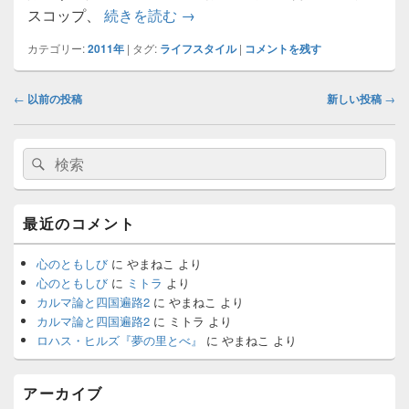
夢の里の一斉清掃
スコップ、
続きを読む
→
カテゴリー:
2011年
|
タグ:
ライフスタイル
|
コメントを残す
投
←
以前の投稿
新しい投稿
→
稿
ナ
メ
ビ
検
検
イ
ゲ
索:
ン
索
ー
サ
イ
シ
最近のコメント
ド
ョ
バ
ン
ー
心のともしび
に
やまねこ
より
ウ
心のともしび
に
ミトラ
より
ィ
カルマ論と四国遍路2
に
やまねこ
より
ジ
カルマ論と四国遍路2
に
ミトラ
より
ェ
ロハス・ヒルズ『夢の里とべ』
に
やまねこ
より
ッ
ト
エ
アーカイブ
リ
ア