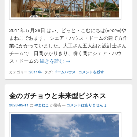
2011年５月26日 はい、どっと・こむにちは(=^o^=)や
まねこでおます。 シェア・ハウス・ドームの建て方作
業にかかっていました。大工さん五人組と設計士さん
チームで二日間かかりきり、瞬く間にシェア・ハウ
シェア・ハウス・ドーム建て前
ス・ドームの
続きを読む
→
カテゴリー:
2011年
|
タグ:
ドームハウス
|
コメントを残す
金のガチョウと未来型ビジネス
2020-05-11
に
やまねこ
が投稿
—
コメントはありません ↓