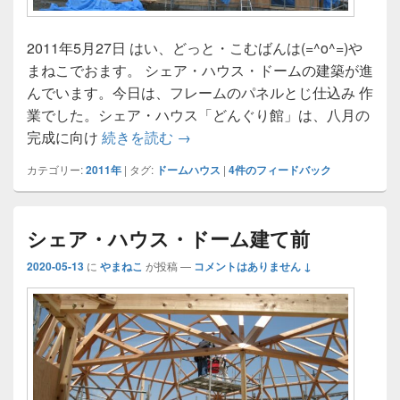
2011年5月27日 はい、どっと・こむばんは(=^o^=)や
まねこでおます。 シェア・ハウス・ドームの建築が進
んでいます。今日は、フレームのパネルとじ仕込み 作
業でした。シェア・ハウス「どんぐり館」は、八月の
『めぞん一刻』とシェア・ハウス
完成に向け
続きを読む
→
カテゴリー:
2011年
|
タグ:
ドームハウス
|
4
件のフィードバック
シェア・ハウス・ドーム建て前
2020-05-13
に
やまねこ
が投稿
—
コメントはありません ↓