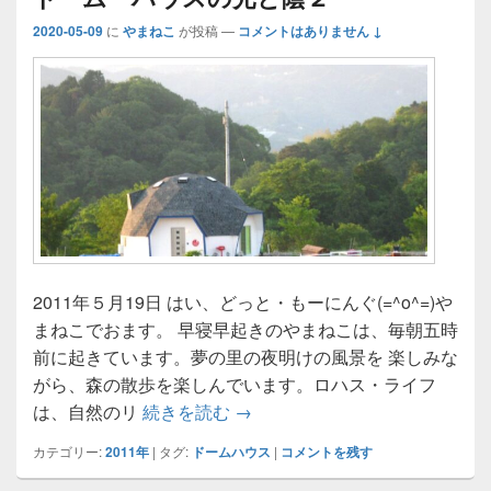
2020-05-09
に
やまねこ
が投稿
—
コメントはありません ↓
2011年５月19日 はい、どっと・もーにんぐ(=^o^=)や
まねこでおます。 早寝早起きのやまねこは、毎朝五時
前に起きています。夢の里の夜明けの風景を 楽しみな
がら、森の散歩を楽しんでいます。ロハス・ライフ
ドーム・ハウスの光と陰２
は、自然のリ
続きを読む
→
カテゴリー:
2011年
|
タグ:
ドームハウス
|
コメントを残す