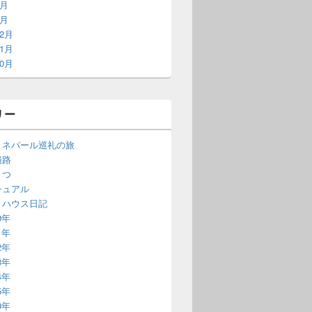
2月
1月
12月
11月
10月
リー
・ネパール巡礼の旅
遍路
さつ
チュアル
・ハウス日記
0年
1年
2年
3年
4年
5年
0年