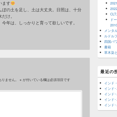
います
202
202
んぼの土を足し、土は大丈夫。日照は、十分
CL
水だけ。
ドー
、今年は、しっかりと育って欲しいです。
20
メンタ
ルドル
四国パ
書籍
草木染
最近の
ありません。
※
が付いている欄は必須項目です
インド
インド
インド
インド
インド