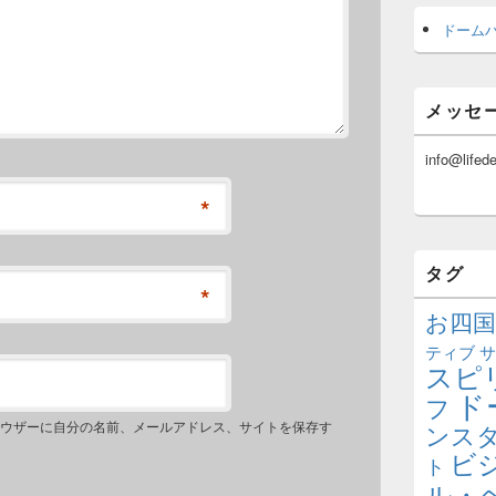
ドーム
メッセ
info@lifed
*
タグ
*
お四国
ティブ
サ
スピ
ド
フ
ウザーに自分の名前、メールアドレス、サイトを保存す
ンス
ビ
ト
ル・