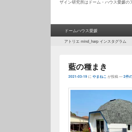
ザイン研究所はドーム・ハウス愛媛の
メ
ドームハウス愛媛
イ
サ
ン
アトリエ mind_harp インスタグラム
ブ
メ
メ
ニ
ニ
ュ
藍の種まき
ュ
ー
ー
2021-03-19
に
やまねこ
が投稿
—
2件