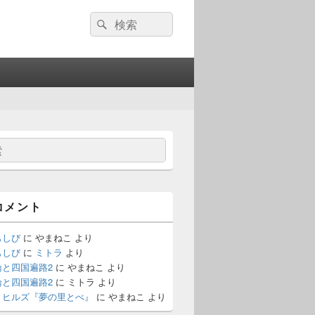
検
検
索:
索
コメント
もしび
に
やまねこ
より
もしび
に
ミトラ
より
論と四国遍路2
に
やまねこ
より
論と四国遍路2
に
ミトラ
より
・ヒルズ『夢の里とべ』
に
やまねこ
より