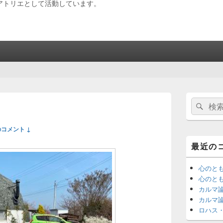
アトリエとして活動しています。
メ
検
検
イ
索:
ン
索
サ
のコメント ↓
イ
ド
最近の
バ
ー
ウ
心のと
ィ
心のと
ジ
カルマ
ェ
カルマ
ッ
ロハス
ト
エ