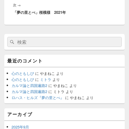
ゲ
次
次
→
稿:
ー
「夢の里とべ」桜模様 2021年
の
シ
投
ョ
稿:
ン
メ
検
検
イ
索:
ン
索
サ
イ
最近のコメント
ド
バ
ー
心のともしび
に
やまねこ
より
ウ
心のともしび
に
ミトラ
より
ィ
カルマ論と四国遍路2
に
やまねこ
より
ジ
カルマ論と四国遍路2
に
ミトラ
より
ェ
ロハス・ヒルズ『夢の里とべ』
に
やまねこ
より
ッ
ト
エ
アーカイブ
リ
ア
2025年9月