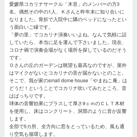
愛媛県コカリナサークル「木音」のメンバーの方3
名。偶然その中の1人、Ｋさんと昨年末に知り合いに
なりました。骨折で入院中に隣のベッドになったとい
う面白いご縁です。
「夢の里」でコカリナ演奏いいよね。なんて気軽に話
していたら、本当に足を運んで下さいました。現在、
コロナ禍で演奏会場がなく場所を探しているのだそう
です。
Ｏさんの丘のガーデンは眺望も最高なのですが、屋外
はマイクがないとコカリナの音が届かないとのこと。
そこで、我が家のsmall dome house「やまねこ庵」は
どうだ！ということでコカリナ吹いてみたところ、音
はばっちりです。
球体の音響効果にプラスして厚さ9ｃｍのＣＬＴ木材
を使用し、床はコンクリート、洞窟のように音が反響
します。
全部で5カ所、全方向に窓をとっているため、風も通
り空気も循環します。