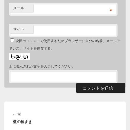
メール
*
サイト
次回のコメントで使用するためブラウザーに自分の名前、メールア
ドレス、サイトを保存する。
上に表示された文字を入力してください。
投
稿
前
←
前
ナ
藍の種まき
の
ビ
投