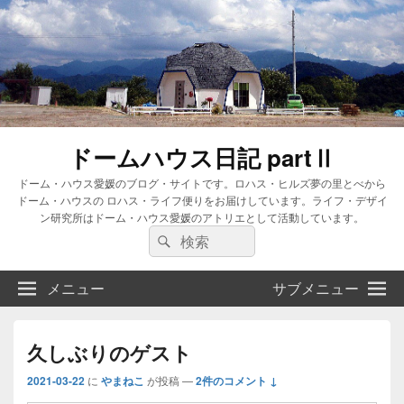
ドームハウス日記 partⅡ
ドーム・ハウス愛媛のブログ・サイトです。ロハス・ヒルズ夢の里とべから
ドーム・ハウスの ロハス・ライフ便りをお届けしています。ライフ・デザイ
ン研究所はドーム・ハウス愛媛のアトリエとして活動しています。
検
検
索:
索
メニュー
サブメニュー
久しぶりのゲスト
2021-03-22
に
やまねこ
が投稿
—
2件のコメント ↓