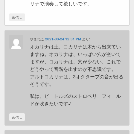
リナで演奏して欲しいです。
↓
返信
やまねこ
2021-03-24 12:31 PM
より:
オカリナは土、コカリナは木から出来てい
ますね。オカリナは、いっぱい穴が空いて
ますが、コカリナは、穴が少ない、これで
どうやって音階を出すのか不思議です。
アルトコカリナは、3オクターブの音が出る
そうです。
私は、ビートルズのストロベリーフィール
ドが吹きたいです♪
↓
返信