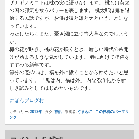
ザナギノミコトは桃の実に語りかけます。 桃とは黄泉
の国の邪気を祓うパワーを表します。 桃太郎は鬼を退
治する民話ですが、お供は猿と雉と犬ということにな
っています。
わたしたちもまた、憂き瀬に立つ青人草なのでしょう
か。
梅の花が咲き、桃の花が咲くとき、新しい時代の幕開
けが始まるような気がしています。 春に向けて準備を
すすめる新年です。
節分の厄払いは、福を外に撒くことから始めたいと思
っています。 「鬼は内、福は外」 内なる浄化から新
しき試みとしてはじめたいものです。
にほんブログ村
カテゴリー:
2013年
タグ:
神話
作成者:
やまねこ
この投稿のパーマリ
ンク