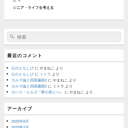
稿:
ー
シニア・ライフを考える
の
シ
投
ョ
稿:
ン
メ
検
検
イ
索:
ン
索
サ
イ
最近のコメント
ド
バ
ー
心のともしび
に
やまねこ
より
ウ
心のともしび
に
ミトラ
より
ィ
カルマ論と四国遍路2
に
やまねこ
より
ジ
カルマ論と四国遍路2
に
ミトラ
より
ェ
ロハス・ヒルズ『夢の里とべ』
に
やまねこ
より
ッ
ト
エ
アーカイブ
リ
ア
2025年9月
2025年3月