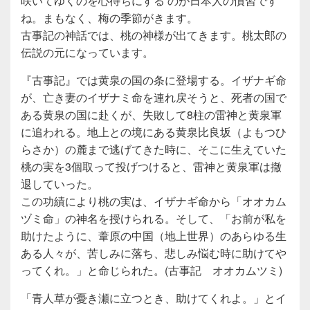
咲いてゆくのを心待ちにする のが日本人の慣習です
ね。まもなく、梅の季節がきます。
古事記の神話では、桃の神様が出てきます。桃太郎の
伝説の元になっています。
『古事記』では黄泉の国の条に登場する。イザナギ命
が、亡き妻のイザナミ命を連れ戻そうと、死者の国で
ある黄泉の国に赴くが、失敗して8柱の雷神と黄泉軍
に追われる。地上との境にある黄泉比良坂（よもつひ
らさか）の麓まで逃げてきた時に、そこに生えていた
桃の実を3個取って投げつけると、雷神と黄泉軍は撤
退していった。
この功績により桃の実は、イザナギ命から「オオカム
ヅミ命」の神名を授けられる。そして、「お前が私を
助けたように、葦原の中国（地上世界）のあらゆる生
ある人々が、苦しみに落ち、悲しみ悩む時に助けてや
ってくれ。」と命じられた。(古事記 オオカムツミ)
「青人草が憂き瀬に立つとき、助けてくれよ。」とイ