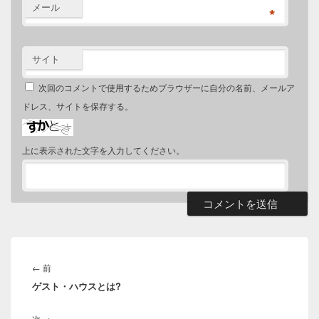
メール
*
サイト
次回のコメントで使用するためブラウザーに自分の名前、メールア
ドレス、サイトを保存する。
上に表示された文字を入力してください。
投
稿
前
←
前
ナ
ゲスト・ハウスとは?
の
ビ
投
ゲ
次
次
→