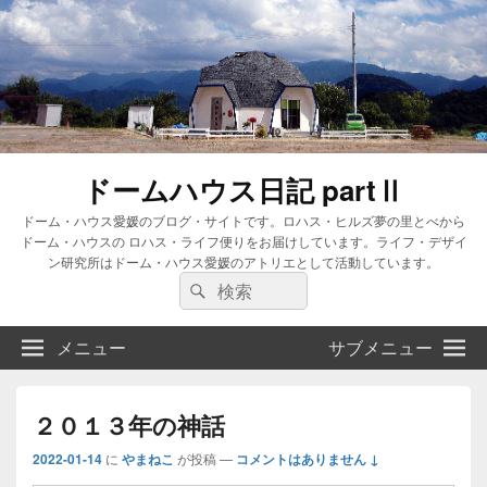
ドームハウス日記 partⅡ
ドーム・ハウス愛媛のブログ・サイトです。ロハス・ヒルズ夢の里とべから
ドーム・ハウスの ロハス・ライフ便りをお届けしています。ライフ・デザイ
ン研究所はドーム・ハウス愛媛のアトリエとして活動しています。
検
検
索:
索
メニュー
サブメニュー
２０１３年の神話
2022-01-14
に
やまねこ
が投稿
—
コメントはありません ↓