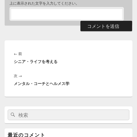
上に表示された文字を入力してください。
投
稿
前
←
前
ナ
シニア・ライフを考える
の
ビ
投
ゲ
次
次
→
稿:
ー
メンタル・コーチとヘルメス学
の
シ
投
ョ
稿:
ン
メ
検
検
イ
索:
ン
索
サ
イ
最近のコメント
ド