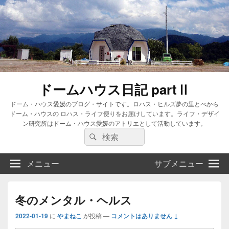
ドームハウス日記 partⅡ
ドーム・ハウス愛媛のブログ・サイトです。ロハス・ヒルズ夢の里とべから
ドーム・ハウスの ロハス・ライフ便りをお届けしています。ライフ・デザイ
ン研究所はドーム・ハウス愛媛のアトリエとして活動しています。
検
検
索:
索
メニュー
サブメニュー
冬のメンタル・ヘルス
2022-01-19
に
やまねこ
が投稿
—
コメントはありません ↓