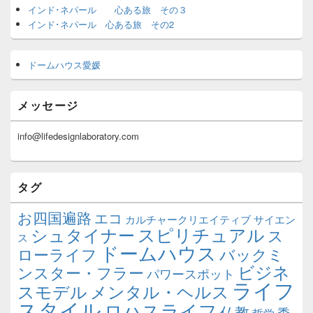
インド･ネパール 心ある旅 その３
インド･ネパール 心ある旅 その2
ドームハウス愛媛
メッセージ
info@lifedesignlaboratory.com
タグ
お四国遍路
エコ
カルチャークリエイティブ
サイエン
スピリチュアル
シュタイナー
ス
ス
ドームハウス
ローライフ
バックミ
ビジネ
ンスター・フラー
パワースポット
ライフ
スモデル
メンタル・ヘルス
スタイル
ロハスライフ
仏教
季
哲学