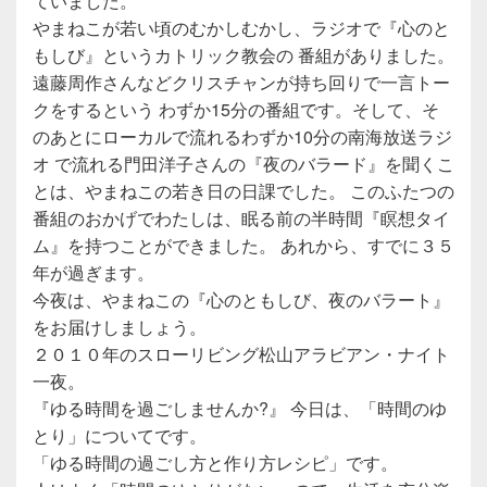
ていました。
やまねこが若い頃のむかしむかし、ラジオで『心のと
もしび』というカトリック教会の 番組がありました。
遠藤周作さんなどクリスチャンが持ち回りで一言トー
クをするという わずか15分の番組です。そして、そ
のあとにローカルで流れるわずか10分の南海放送ラジ
オ で流れる門田洋子さんの『夜のバラード』を聞くこ
とは、やまねこの若き日の日課でした。 このふたつの
番組のおかげでわたしは、眠る前の半時間『瞑想タイ
ム』を持つことができました。 あれから、すでに３５
年が過ぎます。
今夜は、やまねこの『心のともしび、夜のバラート』
をお届けしましょう。
２０１０年のスローリビング松山アラビアン・ナイト
一夜。
『ゆる時間を過ごしませんか?』 今日は、「時間のゆ
とり」についてです。
「ゆる時間の過ごし方と作り方レシピ」です。