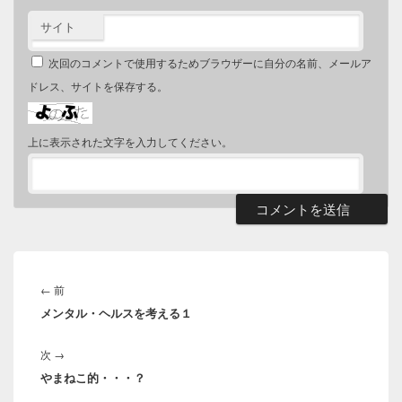
サイト
次回のコメントで使用するためブラウザーに自分の名前、メールア
ドレス、サイトを保存する。
上に表示された文字を入力してください。
投
稿
前
←
前
ナ
メンタル・ヘルスを考える１
の
ビ
投
ゲ
次
次
→
稿:
ー
やまねこ的・・・？
の
シ
投