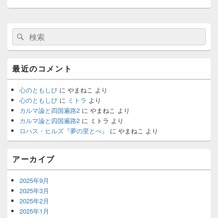
ョ
稿:
ン
メ
検
検
イ
索:
ン
索
サ
イ
最近のコメント
ド
バ
ー
心のともしび
に
やまねこ
より
ウ
心のともしび
に
ミトラ
より
ィ
カルマ論と四国遍路2
に
やまねこ
より
ジ
カルマ論と四国遍路2
に
ミトラ
より
ェ
ロハス・ヒルズ『夢の里とべ』
に
やまねこ
より
ッ
ト
エ
アーカイブ
リ
ア
2025年9月
2025年3月
2025年2月
2025年1月