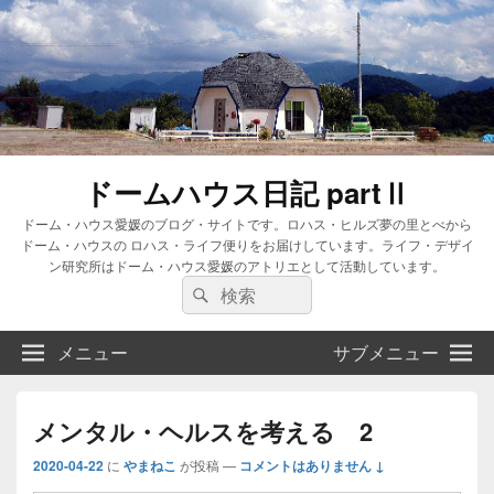
ドームハウス日記 partⅡ
ドーム・ハウス愛媛のブログ・サイトです。ロハス・ヒルズ夢の里とべから
ドーム・ハウスの ロハス・ライフ便りをお届けしています。ライフ・デザイ
ン研究所はドーム・ハウス愛媛のアトリエとして活動しています。
検
検
索:
索
メニュー
サブメニュー
メンタル・ヘルスを考える 2
2020-04-22
に
やまねこ
が投稿
—
コメントはありません ↓