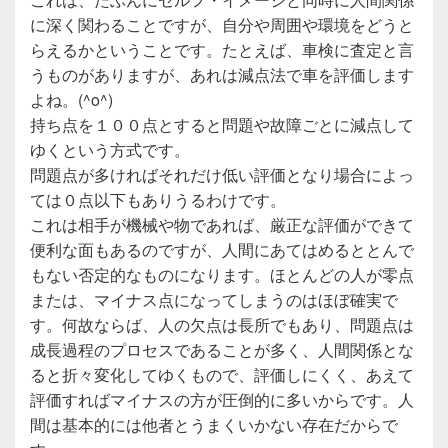
に深く関わることですが、自分や周囲や環境をどうと
らえるかということです。たとえば、車検に査定と言
うものがありますが、あれは減点法で車を評価します
よね。(^o^)
持ち点を１００点とすると問題や故障ごとに減点して
ゆくという方式です。
問題点が多ければそれだけ低い評価となり場合によっ
ては０点以下もありうるわけです。
これは相手が機械や物であれば、厳正な評価ができて
便利な面もあるのですが、人間にあてはめるととんで
もない否定的なものになります。ほとんどの人が零点
または、マイナス点になってしまうのはほぼ確実で
す。何故ならば、人の欠点は長所でもあり、問題点は
成長過程のプロセスであることが多く、人間関係とな
ると折々変化してゆくもので、評価しにくく、あえて
評価すればマイナスの方が圧倒的に多いからです。人
間は基本的には他者とうまくいかない存在だからで