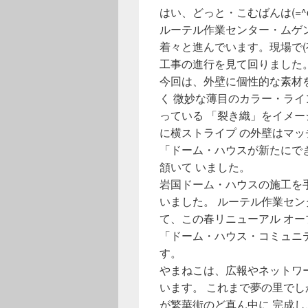
はい、どっと・こむばんは(=^
ルーテル作業センター・ムゲ
着々と進んでいます。現場で(
工事の進行を見て回りました
今回は、外壁に個性的な素材
く 微妙な薄目のカラー・ラ
っている 「裂き織」をイメ
に横ストライプ の外壁はマッ
「ドーム・ハウスが新たにで
頷いて いました。
岩国ドーム・ハウスの施工を
いました。 ルーテル作業セ
て、この春リニューアル オー
「ドーム・ハウス・コミュニ
す。
やまねこは、広報やネットワ
います。 これまで夢の里で
が繁華街のど真ん中に 完成