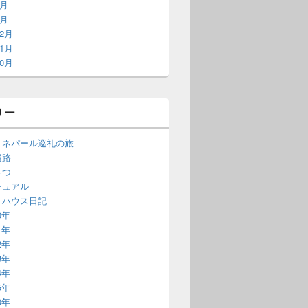
2月
1月
12月
11月
10月
リー
・ネパール巡礼の旅
遍路
さつ
チュアル
・ハウス日記
0年
1年
2年
3年
4年
5年
0年