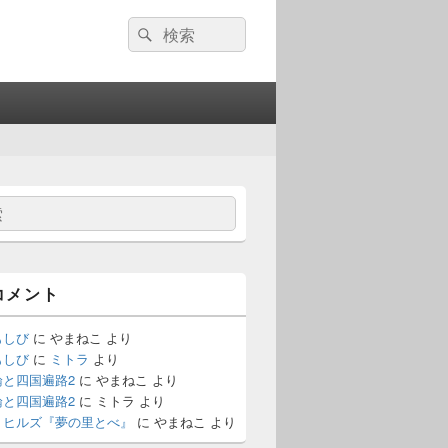
検
検
索:
索
コメント
もしび
に
やまねこ
より
もしび
に
ミトラ
より
論と四国遍路2
に
やまねこ
より
論と四国遍路2
に
ミトラ
より
・ヒルズ『夢の里とべ』
に
やまねこ
より