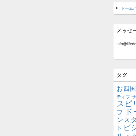
ドーム
メッセ
info@lifed
タグ
お四国
ティブ
サ
スピ
ド
フ
ンス
ビ
ト
ル・