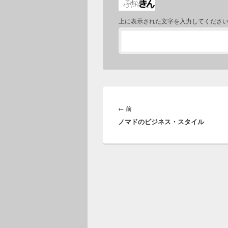
上に表示された文字を入力してくださ
投
稿
前
←
前
ナ
ノマドのビジネス・スタイル
の
ビ
投
ゲ
稿:
ー
シ
ョ
ン