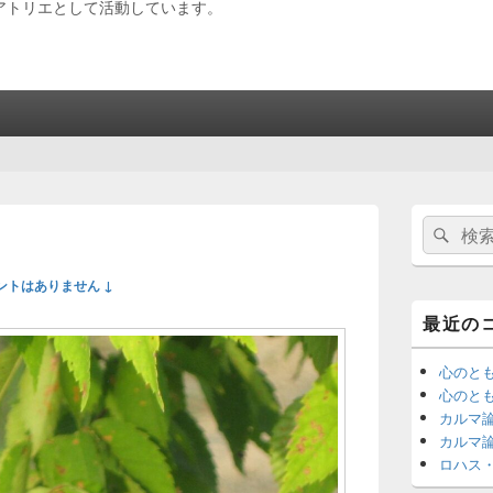
アトリエとして活動しています。
メ
検
検
イ
索:
ン
索
サ
ントはありません ↓
イ
ド
最近の
バ
ー
ウ
心のと
ィ
心のと
ジ
カルマ
ェ
カルマ
ッ
ロハス
ト
エ