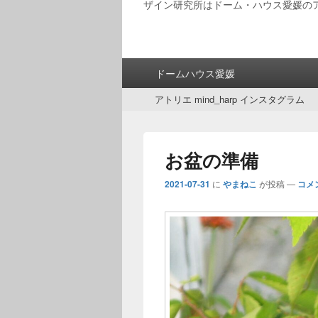
ザイン研究所はドーム・ハウス愛媛の
メ
ドームハウス愛媛
イ
サ
ン
アトリエ mind_harp インスタグラム
ブ
メ
メ
ニ
ニ
ュ
お盆の準備
ュ
ー
ー
2021-07-31
に
やまねこ
が投稿
—
コメ