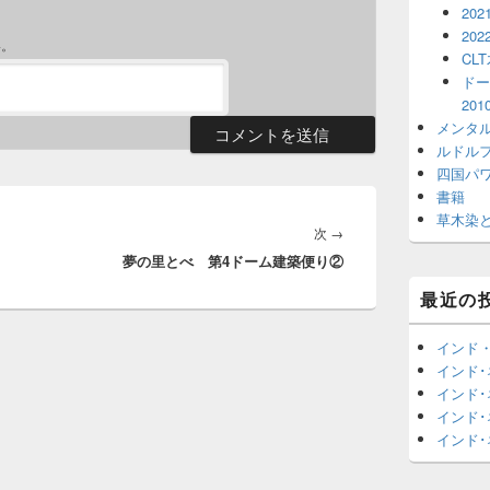
202
202
い。
CL
ドー
20
メンタ
ルドル
四国パ
書籍
草木染
次
次
→
夢の里とべ 第4ドーム建築便り②
の
投
最近の
稿:
インド
インド
インド
インド
インド