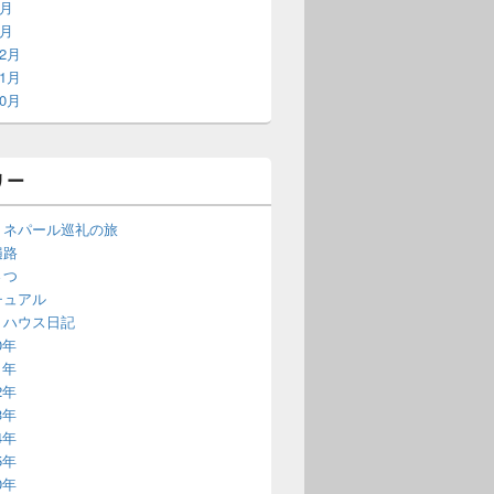
2月
1月
12月
11月
10月
リー
・ネパール巡礼の旅
遍路
さつ
チュアル
・ハウス日記
0年
1年
2年
3年
4年
5年
0年