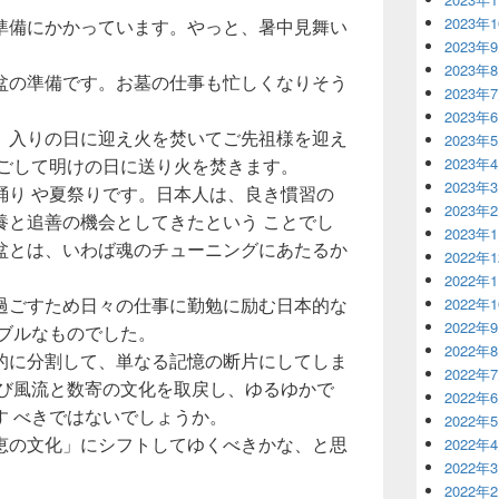
2023年
準備にかかっています。やっと、暑中見舞い
2023年
2023年
盆の準備です。お墓の仕事も忙しくなりそう
2023年
2023年
、入りの日に迎え火を焚いてご先祖様を迎え
2023年
過ごして明けの日に送り火を焚きます。
2023年
2023年
踊り や夏祭りです。日本人は、良き慣習の
2023年
養と追善の機会としてきたという ことでし
2023年
盆とは、いわば魂のチューニングにあたるか
2022年
2022年
過ごすため日々の仕事に勤勉に励む日本的な
2022年
2022年
ナブルなものでした。
2022年
的に分割して、単なる記憶の断片にしてしま
2022年
再び風流と数寄の文化を取戻し、ゆるゆかで
2022年
す べきではないでしょうか。
2022年
恵の文化」にシフトしてゆくべきかな、と思
2022年
2022年
2022年