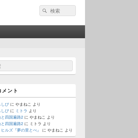
検
検
索:
索
コメント
もしび
に
やまねこ
より
もしび
に
ミトラ
より
論と四国遍路2
に
やまねこ
より
論と四国遍路2
に
ミトラ
より
・ヒルズ『夢の里とべ』
に
やまねこ
より