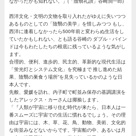
なかったかも知れない。」(「陰翳礼讃」谷崎潤一郎)
西洋文化・文明の文物を取り入れたがゆえに失いつつ
あるものとしての「陰翳の美学」を惜しみつつ もし、
西洋に逢着しなかったら500年前と変わらぬ生活をし
ていたかもしれない、とも語る谷崎の ダブル・バイン
ドは今もわたしたちの根底に残っているような気がし
ます。
合理的、便利、進歩的、民主的、革新的な現代生活は
「蛍光灯とシステム文化」を究極まで 推し進めた結
果、陰翳の巣食う場所”を見失っているかのような日
本人です。
先般、愛媛を訪れ、内子町で町並み保存の基調講演を
したアレックス・カーさんは揶揄します。
「『人類が宇宙に移り住む時代が来たら、日本人は一
番スムーズに宇宙での生活に慣れるでしょう。その理
由は宇宙には、木、草、花、鳥、動物、美術、文化的
な街並みなどないからです。宇宙船の中、あるいは月