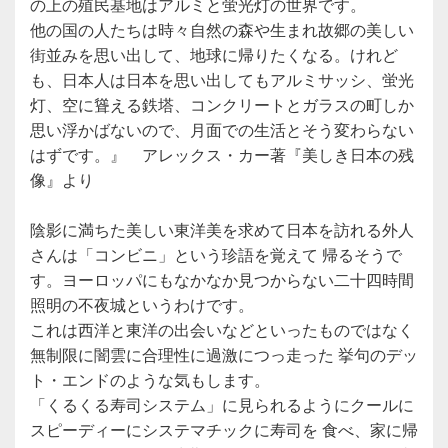
の上の殖民基地はアルミと蛍光灯の世界です。
他の国の人たちは時々自然の森や生まれ故郷の美しい
街並みを思い出して、地球に帰りたくなる。けれど
も、日本人は日本を思い出してもアルミサッシ、蛍光
灯、空に聳える鉄塔、コンクリートとガラスの町しか
思い浮かばないので、月面での生活とそう変わらない
はずです。』 アレックス・カー著『美しき日本の残
像』より
陰影に満ちた美しい東洋美を求めて日本を訪れる外人
さんは「コンビニ」という珍語を覚えて 帰るそうで
す。ヨーロッパにもなかなか見つからない二十四時間
照明の不夜城というわけです。
これは西洋と東洋の出会いなどといったものではなく
無制限に闇雲に合理性に過激につっ走った 挙句のデッ
ト・エンドのような気もします。
「くるくる寿司システム」に見られるようにクールに
スピーディーにシステマチックに寿司を 食べ、家に帰