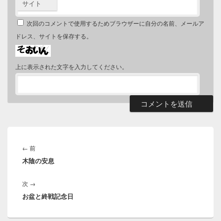
サイト
次回のコメントで使用するためブラウザーに自分の名前、メールア
ドレス、サイトを保存する。
上に表示された文字を入力してください。
投
稿
前
←
前
ナ
木陰の安息
の
ビ
投
ゲ
次
次
→
稿:
ー
お盆と終戦記念日
の
シ
投
ョ