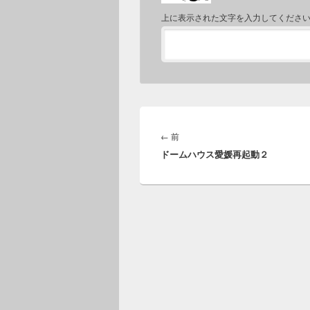
上に表示された文字を入力してくださ
投
稿
前
←
前
ナ
ドームハウス愛媛再起動２
の
ビ
投
ゲ
稿:
ー
シ
ョ
ン