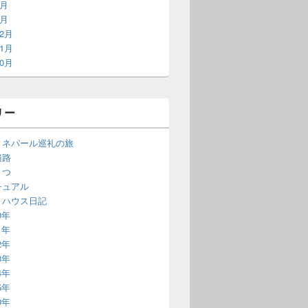
2月
1月
12月
11月
10月
リー
・ネパール巡礼の旅
遍路
さつ
チュアル
・ハウス日記
0年
1年
2年
3年
4年
5年
0年