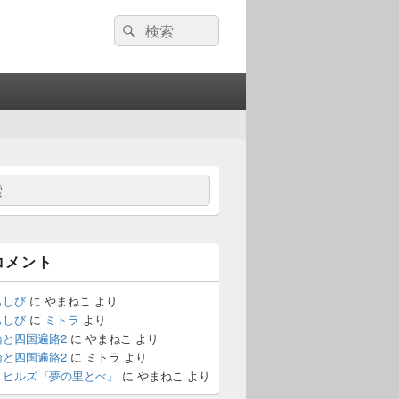
検
検
索:
索
コメント
もしび
に
やまねこ
より
もしび
に
ミトラ
より
論と四国遍路2
に
やまねこ
より
論と四国遍路2
に
ミトラ
より
・ヒルズ『夢の里とべ』
に
やまねこ
より