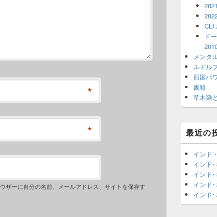
202
202
CL
ドー
20
メンタ
ルドル
四国パ
書籍
*
草木染
*
最近の
インド
インド
インド
インド
ウザーに自分の名前、メールアドレス、サイトを保存す
インド