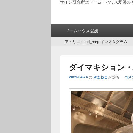
ザイン研究所はドーム・ハウス愛媛の
メ
ドームハウス愛媛
イ
サ
ン
アトリエ mind_harp インスタグラム
ブ
メ
メ
ニ
ニ
ュ
ダイマキション・
ュ
ー
ー
2021-04-24
に
やまねこ
が投稿
—
コメ