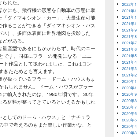
けられた。
2022年
ほかにも、飛行機の形態を自動車の形態に取
2021年
た「ダイマキシオン・カー」、大量生産可能
2021年
2021年
で作ることができる「ダイマキシオン・バス
2021年
バス）、多面体表面に世界地図を投影した
2021年
などがある。
2021年
は量産型であるにもかかわらず、時代のニー
2021年
ことです。同様にフラーの開発になる「ユニ
2021年
2021年
アート作品として扱われました。これはコン
2021年
早すぎたためとも言えます。
2021年
媛が扱っているフラー・ドーム・ハウスもま
2020年
かもしれません。 ドーム・ハウスがフラー
2020年
に輸入されたのは、1980年頃です。 30年
2020年
2020年
れる材料が整ってきているといえるかもしれ
2020年
2020年
ンとしてのドーム・ハウス」と「ナチュラ
2020年
係の中で考えるのもまた楽しい作業かな、と
2020年
2020年