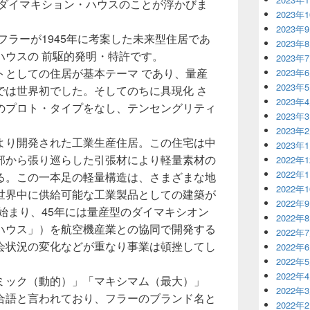
 ダイマキション・ハウスのことが浮かびま
2023年
2023年
フラーが1945年に考案した未来型住居であ
2023年
ハウスの 前駆的発明・特許です。
2023年
トとしての住居が基本テーマ であり、量産
2023年
2023年
では世界初でした。そしてのちに具現化 さ
2023年
のプロト・タイプをなし、テンセングリティ
2023年
2023年
より開発された工業生産住居。この住宅は中
2023年
部から張り巡らした引張材により軽量素材の
2022年
2022年
る。この一本足の軽量構造は、さまざまな地
2022年
世界中に供給可能な工業製品としての建築が
2022年
に始まり、45年には量産型のダイマキシオン
2022年
ハウス」）を航空機産業との協同で開発する
2022年
会状況の変化などが重なり事業は頓挫してし
2022年
2022年
2022年
ミック（動的）」「マキシマム（最大）」
2022年
合語と言われており、フラーのブランド名と
2022年