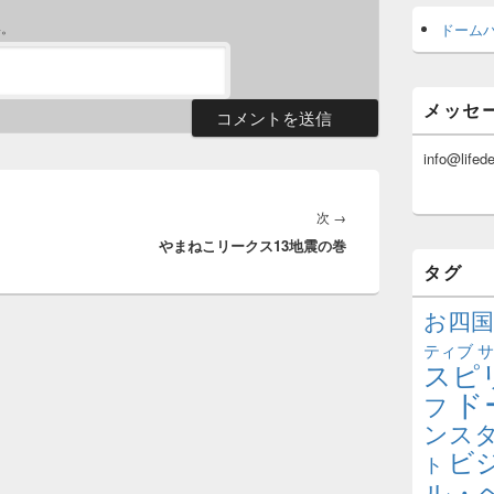
い。
ドーム
メッセ
info@lifed
次
次
→
やまねこリークス13地震の巻
の
タグ
投
稿:
お四国
ティブ
サ
スピ
ド
フ
ンス
ビ
ト
ル・