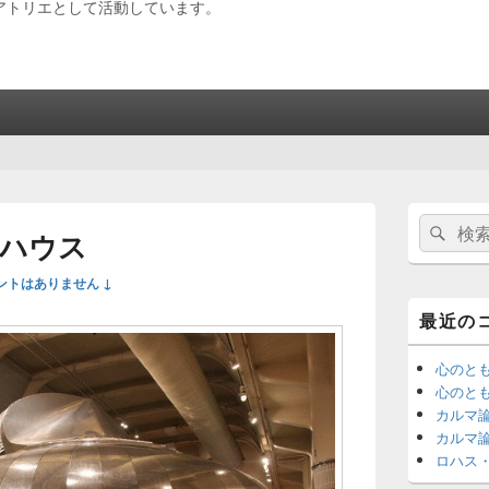
アトリエとして活動しています。
メ
検
検
イ
ハウス
索:
ン
索
サ
ントはありません ↓
イ
ド
最近の
バ
ー
ウ
心のと
ィ
心のと
ジ
カルマ
ェ
カルマ
ッ
ロハス
ト
エ