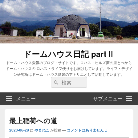
ドームハウス日記 partⅡ
ドーム・ハウス愛媛のブログ・サイトです。ロハス・ヒルズ夢の里とべから
ドーム・ハウスの ロハス・ライフ便りをお届けしています。ライフ・デザイ
ン研究所はドーム・ハウス愛媛のアトリエとして活動しています。
検
検
索:
索
メニュー
サブメニュー
最上稲荷への道
2023-06-28
に
やまねこ
が投稿
—
コメントはありません ↓