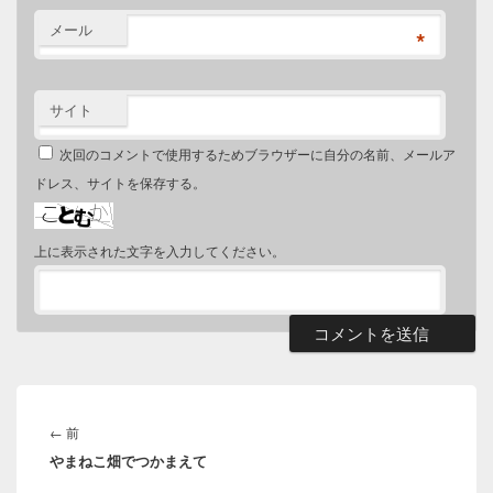
メール
*
サイト
次回のコメントで使用するためブラウザーに自分の名前、メールア
ドレス、サイトを保存する。
上に表示された文字を入力してください。
投
稿
前
←
前
ナ
やまねこ畑でつかまえて
の
ビ
投