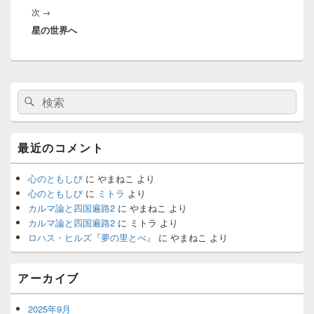
ゲ
次
次
→
稿:
ー
星の世界へ
の
シ
投
ョ
稿:
ン
メ
検
検
イ
索:
ン
索
サ
イ
最近のコメント
ド
バ
ー
心のともしび
に
やまねこ
より
ウ
心のともしび
に
ミトラ
より
ィ
カルマ論と四国遍路2
に
やまねこ
より
ジ
カルマ論と四国遍路2
に
ミトラ
より
ェ
ロハス・ヒルズ『夢の里とべ』
に
やまねこ
より
ッ
ト
エ
アーカイブ
リ
ア
2025年9月