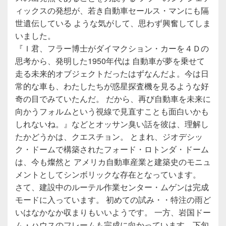
ィックスの発想が、若き自動車セールス・マンにも隔
世遺伝している ような気がして、思わず興奮してしま
いました。
『Ｉ君、フラー博士がダイマクション・カーを４Ｄの
思考から、発明した1950年代は 自動車が夢を乗せて
走る未来的オブジェクトだったはずなんだよ。今は日
常的な車も、わたしたちが惑星探査機を見るような好
奇の目でみていたんだ。 だから、再び自動車を未来に
向かうフォルムという視線で見直すことも面白いかも
しれないね。』などとオッサン臭い話を彼は、理解し
たかどうかは、クエスチョン。 とまれ、ジオデシッ
ク・ドームで構築されたフォード・ロトンダ・ドーム
は、今も燦然と アメリカ自動車産業と建築史のモニュ
メントとしてシンボリックな存在となっています。
さて、建設中のルーテル作業センター・ムゲンは完成
モードに入っています。 初めての試み・・特注の雨ど
いはなかなか収まりもいいようです。 一方、岩国ドー
ム・ハウスのフレームも完成に向かっています。下旬