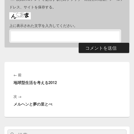
ドレス、サイトを保存する。
上に表示された文字を入力してください。
投
稿
前
←
前
ナ
地球型生活を考える2012
の
ビ
投
ゲ
次
次
→
稿:
ー
メルヘンと夢の里とべ
の
シ
投
ョ
稿:
ン
メ
検
検