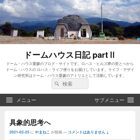
ドームハウス日記 partⅡ
ドーム・ハウス愛媛のブログ・サイトです。ロハス・ヒルズ夢の里とべから
ドーム・ハウスの ロハス・ライフ便りをお届けしています。ライフ・デザイ
ン研究所はドーム・ハウス愛媛のアトリエとして活動しています。
検
検
索:
索
メニュー
サブメニュー
具象的思考へ
2021-02-25
に
やまねこ
が投稿
—
コメントはありません ↓