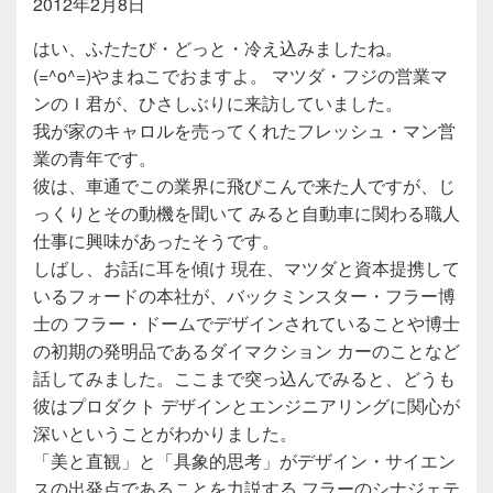
2012年2月8日
はい、ふたたび・どっと・冷え込みましたね。
(=^o^=)やまねこでおますよ。 マツダ・フジの営業マ
ンのＩ君が、ひさしぶりに来訪していました。
我が家のキャロルを売ってくれたフレッシュ・マン営
業の青年です。
彼は、車通でこの業界に飛びこんで来た人ですが、じ
っくりとその動機を聞いて みると自動車に関わる職人
仕事に興味があったそうです。
しばし、お話に耳を傾け 現在、マツダと資本提携して
いるフォードの本社が、バックミンスター・フラー博
士の フラー・ドームでデザインされていることや博士
の初期の発明品であるダイマクション カーのことなど
話してみました。ここまで突っ込んでみると、どうも
彼はプロダクト デザインとエンジニアリングに関心が
深いということがわかりました。
「美と直観」と「具象的思考」がデザイン・サイエン
スの出発点であることを力説する フラーのシナジェテ