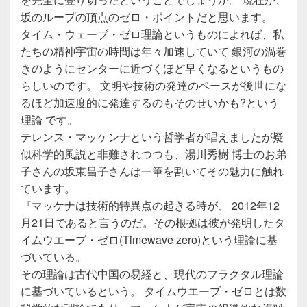
坂のループの頂点のゼロ・ポイントだと思います。
タイム・ウェーブ・ゼロ理論というものによれば、私
たちの精神宇宙の時間は年々加速していて 銀河の渦巻
きのようにセンターに近づくほど早くなるというもの
らしいのです。 文明や技術の発達のペースが後世にな
るほど加速度的に発達するのもそのせいかも?という
理論 です。
テレンス・マッケンナという哲学者が唱えましたが疑
似科学的風説と非難されつつも、湯川秀樹 博士のお弟
子さんの坂東昌子さんは一筆を割いてその魅力に触れ
ています。
『マッケナは技術的特異点の起きる時が、 2012年12
月21日であると言うのだ。その根拠は彼が発明したタ
イムウエーブ・ゼロ(Timewave zero)という理論に基
づいている。
その理論は古代中国の易経と、現代のフラクタル理論
に基づいているという。 タイムウエーブ・ゼロとは数