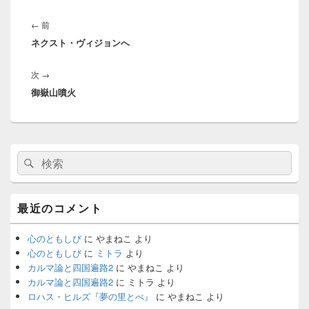
投
稿
前
←
前
ナ
ネクスト・ヴィジョンへ
の
ビ
投
ゲ
次
次
→
稿:
ー
御嶽山噴火
の
シ
投
ョ
稿:
ン
メ
検
検
イ
索:
ン
索
サ
イ
最近のコメント
ド
バ
ー
心のともしび
に
やまねこ
より
ウ
心のともしび
に
ミトラ
より
ィ
カルマ論と四国遍路2
に
やまねこ
より
ジ
カルマ論と四国遍路2
に
ミトラ
より
ェ
ロハス・ヒルズ『夢の里とべ』
に
やまねこ
より
ッ