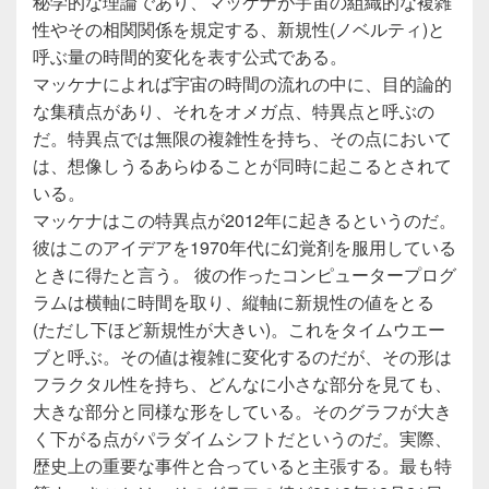
秘学的な理論であり、マッケナが宇宙の組織的な複雑
性やその相関関係を規定する、新規性(ノベルティ)と
呼ぶ量の時間的変化を表す公式である。
マッケナによれば宇宙の時間の流れの中に、目的論的
な集積点があり、それをオメガ点、特異点と呼ぶの
だ。特異点では無限の複雑性を持ち、その点において
は、想像しうるあらゆることが同時に起こるとされて
いる。
マッケナはこの特異点が2012年に起きるというのだ。
彼はこのアイデアを1970年代に幻覚剤を服用している
ときに得たと言う。 彼の作ったコンピュータープログ
ラムは横軸に時間を取り、縦軸に新規性の値をとる
(ただし下ほど新規性が大きい)。これをタイムウエー
ブと呼ぶ。その値は複雑に変化するのだが、その形は
フラクタル性を持ち、どんなに小さな部分を見ても、
大きな部分と同様な形をしている。そのグラフが大き
く下がる点がパラダイムシフトだというのだ。実際、
歴史上の重要な事件と合っていると主張する。最も特