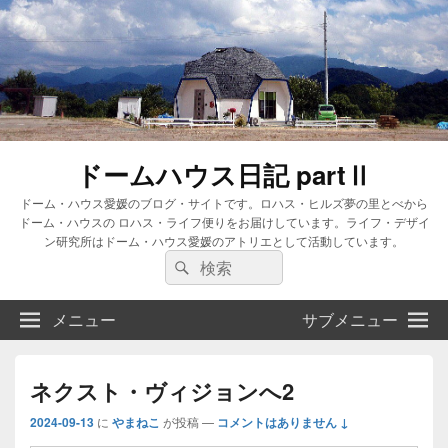
ドームハウス日記 partⅡ
ドーム・ハウス愛媛のブログ・サイトです。ロハス・ヒルズ夢の里とべから
ドーム・ハウスの ロハス・ライフ便りをお届けしています。ライフ・デザイ
ン研究所はドーム・ハウス愛媛のアトリエとして活動しています。
検
検
索:
索
メニュー
サブメニュー
ネクスト・ヴィジョンへ2
2024-09-13
に
やまねこ
が投稿
—
コメントはありません ↓