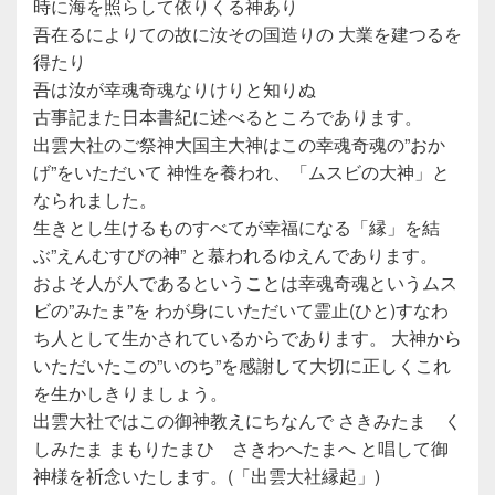
時に海を照らして依りくる神あり
吾在るによりての故に汝その国造りの 大業を建つるを
得たり
吾は汝が幸魂奇魂なりけりと知りぬ
古事記また日本書紀に述べるところであります。
出雲大社のご祭神大国主大神はこの幸魂奇魂の”おか
げ”をいただいて 神性を養われ、「ムスビの大神」と
なられました。
生きとし生けるものすべてが幸福になる「縁」を結
ぶ”えんむすびの神” と慕われるゆえんであります。
およそ人が人であるということは幸魂奇魂というムス
ビの”みたま”を わが身にいただいて霊止(ひと)すなわ
ち人として生かされているからであります。 大神から
いただいたこの”いのち”を感謝して大切に正しくこれ
を生かしきりましょう。
出雲大社ではこの御神教えにちなんで さきみたま く
しみたま まもりたまひ さきわへたまへ と唱して御
神様を祈念いたします。(「出雲大社縁起」)