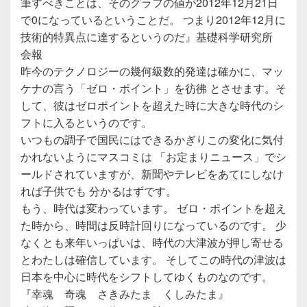
筆すべきことは、そのグラフの値が2012年12月21日
で0になっているということだ。 つまり2012年12月に
技術的特異点に達するというのだ』基礎科学研究所
会報
昨今のテクノロジーの幾何級数的発達は確かに、マッ
ケナの言う「ゼロ・ポイント」を彷彿 とさせます。そ
して、彼はゼロポイントを超えた時に大きな時代のシ
フトに入るというのです。
いつもの調子で国民にはできるかぎりこの変化に気付
かれないようにマスコミは 「お定まりニュース」でシ
ールドされていますが、新聞やテレビをあてにしなけ
れば子供でも 分かるはずです。
もう、時代は変わっています。 ゼロ・ポイントを超え
た時から、時間は反時計回りになっているのです。 少
なくとも来年いっぱいは、時代の大津波が押し寄せる
とわたしは確信しています。 そしてこの時代の津波は
日本を中心に時代をシフトしてゆくものなのです。
『幸魂 奇魂 さきみたま くしみたま』