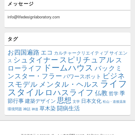
メッセージ
info@lifedesignlaboratory.com
タグ
お四国遍路
エコ
カルチャークリエイティブ
サイエン
スピリチュアル
シュタイナー
ス
ス
ドームハウス
ローライフ
バックミ
ビジネ
ンスター・フラー
パワースポット
ライフ
スモデル
メンタル・ヘルス
スタイル
ロハスライフ
仏教
季
哲学
思想
節行事
建築デザイン
日本文化
文学
松山・道後温泉
闘病生活
草木染
環境問題
神話
神道