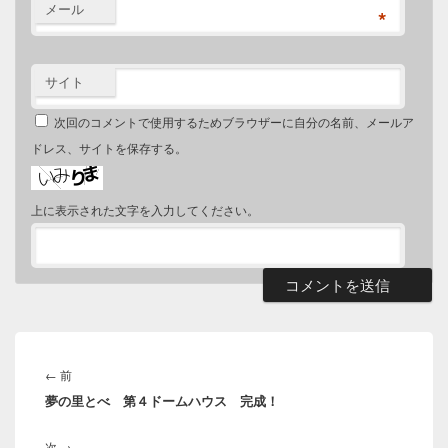
メール
*
サイト
次回のコメントで使用するためブラウザーに自分の名前、メールア
ドレス、サイトを保存する。
上に表示された文字を入力してください。
投
稿
前
←
前
ナ
夢の里とべ 第４ドームハウス 完成！
の
ビ
投
ゲ
次
次
→