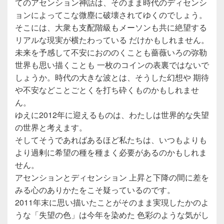
てのアセンション神話は、そのまま時代のディセンシ
ョンによってこな微塵に破壊されてゆくのでしょう。
そこには、大衆も支配階級もメーソンも共に絶望する
リアルな現実が横たわっている だけかもしれません。
未来を予感して不安におののくことも薔薇いろの弥勒
世界も思い描くことも 一枚のコインの表裏ではないで
しょうか。時代の大きな波とは、そうした幻想や 期待
や不安などことごとくを打ち砕くものかもしれませ
ん。
ゆえに2012年に迎えるものは、わたしは世界的な失望
の世界と考えます。
そしてそうであればあるほど私たちは、いつもよりも
より過剰に希望の種を種まく必要があるのかもしれま
せん。
アセンションとディセンション 上昇と下降の間に差を
みる心のありかたをこそ疑っているのです。
2011年末に思い描いたことがそのまま実現したかのよ
うな「失望の色」は今年を染めた 色彩のような気がし