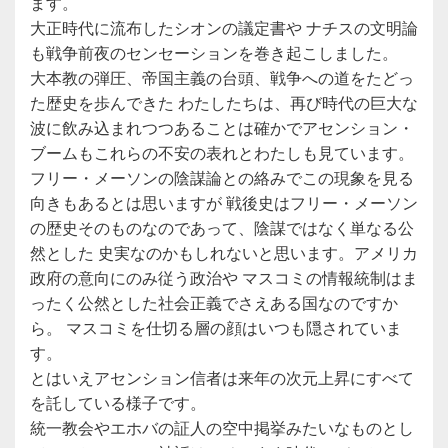
ます。
大正時代に流布したシオンの議定書や ナチスの文明論
も戦争前夜のセンセーションを巻き起こしました。
大本教の弾圧、帝国主義の台頭、戦争への道をたどっ
た歴史を歩んできた わたしたちは、再び時代の巨大な
波に飲み込まれつつあることは確かでアセンション・
ブームもこれらの不安の表れとわたしも見ています。
フリー・メーソンの陰謀論との絡みでこの現象を見る
向きもあるとは思いますが 戦後史はフリー・メーソン
の歴史そのものなのであって、陰謀ではなく単なる公
然とした 史実なのかもしれないと思います。アメリカ
政府の意向にのみ従う政治や マスコミの情報統制はま
ったく公然とした社会正義でさえある国なのですか
ら。 マスコミを仕切る層の顔はいつも隠されていま
す。
とはいえアセンション信者は来年の次元上昇にすべて
を託している様子です。
統一教会やエホバの証人の空中掲挙みたいなものとし