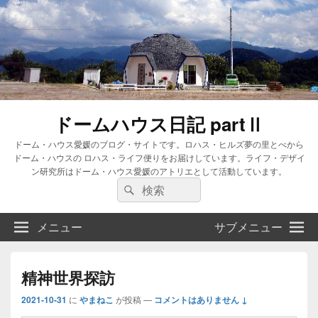
ドームハウス日記 partⅡ
ドーム・ハウス愛媛のブログ・サイトです。ロハス・ヒルズ夢の里とべから
ドーム・ハウスの ロハス・ライフ便りをお届けしています。ライフ・デザイ
ン研究所はドーム・ハウス愛媛のアトリエとして活動しています。
検
検
索:
索
メニュー
サブメニュー
精神世界探訪
2021-10-31
に
やまねこ
が投稿
—
コメントはありません ↓