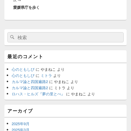
稿:
ー
愛媛県庁を歩く
の
シ
投
ョ
稿:
ン
メ
検
検
イ
索:
ン
索
サ
イ
最近のコメント
ド
バ
ー
心のともしび
に
やまねこ
より
ウ
心のともしび
に
ミトラ
より
ィ
カルマ論と四国遍路2
に
やまねこ
より
ジ
カルマ論と四国遍路2
に
ミトラ
より
ェ
ロハス・ヒルズ『夢の里とべ』
に
やまねこ
より
ッ
ト
エ
アーカイブ
リ
ア
2025年9月
2025年3月