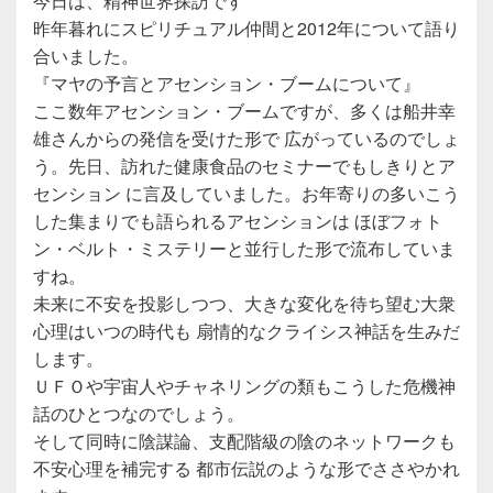
今日は、精神世界探訪です
昨年暮れにスピリチュアル仲間と2012年について語り
合いました。
『マヤの予言とアセンション・ブームについて』
ここ数年アセンション・ブームですが、多くは船井幸
雄さんからの発信を受けた形で 広がっているのでしょ
う。先日、訪れた健康食品のセミナーでもしきりとア
センション に言及していました。お年寄りの多いこう
した集まりでも語られるアセンションは ほぼフォト
ン・ベルト・ミステリーと並行した形で流布していま
すね。
未来に不安を投影しつつ、大きな変化を待ち望む大衆
心理はいつの時代も 扇情的なクライシス神話を生みだ
します。
ＵＦＯや宇宙人やチャネリングの類もこうした危機神
話のひとつなのでしょう。
そして同時に陰謀論、支配階級の陰のネットワークも
不安心理を補完する 都市伝説のような形でささやかれ