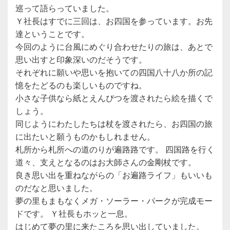
巡って語らっていました。
Ｙ社長はすでに三回は、お四国を参っています。お先
達ということです。
今回のように台風にめぐり合わせたりの旅は、あとで
思い出すと印象深いのだそうです。
それぞれに願いや思いを抱いての四国八十八か所の記
憶をたどるのも楽しいものですね。
小さな子供なら紙とえんぴつを渡されたら絵を描くで
しょう。
同じようにわたしたちは杖を渡されたら、お四国の旅
に出たいと願うものかもしれません。
札所から札所への道のりが遍路路です。 四国路を行く
道々、支えとなるのはお大師さんの金剛杖です。
良き思い出を重ねながらの「お遍路ライフ」もいいも
のだなと思いました。
夢の里もまもなくメガ・ソーラー・パークが完成モー
ドです。 Ｙ社長もホッと一息。
はじめて夢の里に来たころを思い出していました。