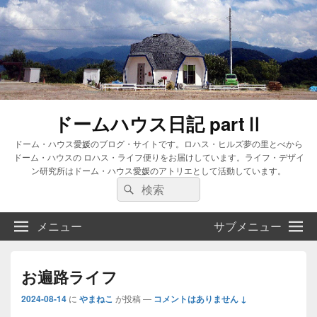
ドームハウス日記 partⅡ
ドーム・ハウス愛媛のブログ・サイトです。ロハス・ヒルズ夢の里とべから
ドーム・ハウスの ロハス・ライフ便りをお届けしています。ライフ・デザイ
ン研究所はドーム・ハウス愛媛のアトリエとして活動しています。
検
検
索:
索
メニュー
サブメニュー
お遍路ライフ
2024-08-14
に
やまねこ
が投稿
—
コメントはありません ↓