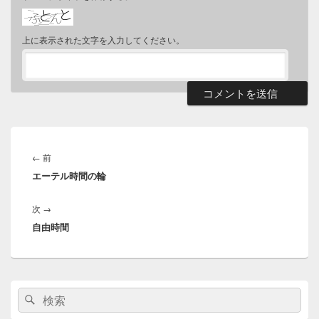
上に表示された文字を入力してください。
投
稿
前
←
前
ナ
エーテル時間の輪
の
ビ
投
ゲ
次
次
→
稿:
ー
自由時間
の
シ
投
ョ
稿:
ン
メ
検
検
イ
索:
ン
索