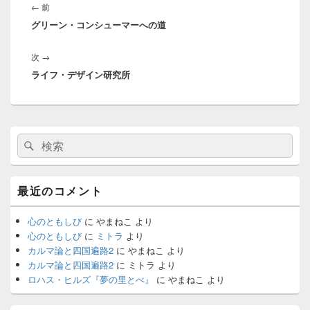
稿
前
←
前
ナ
グリーン・コンシューマーへの道
の
ビ
投
ゲ
次
次
→
稿:
ー
ライフ・デザイン研究所
の
シ
投
ョ
稿:
ン
メ
検
検
イ
索:
ン
索
サ
イ
最近のコメント
ド
バ
ー
心のともしび
に
やまねこ
より
ウ
心のともしび
に
ミトラ
より
ィ
カルマ論と四国遍路2
に
やまねこ
より
ジ
カルマ論と四国遍路2
に
ミトラ
より
ェ
ロハス・ヒルズ『夢の里とべ』
に
やまねこ
より
ッ
ト
エ