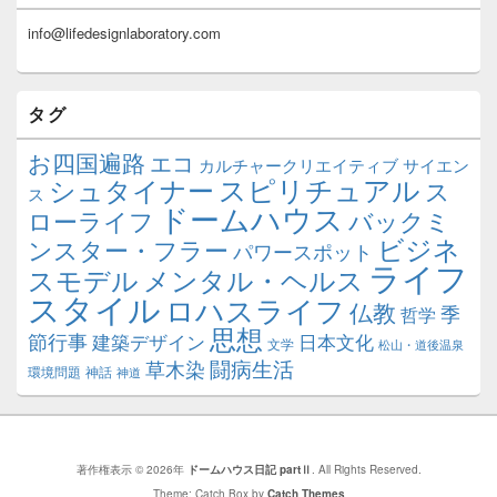
info@lifedesignlaboratory.com
タグ
お四国遍路
エコ
カルチャークリエイティブ
サイエン
スピリチュアル
シュタイナー
ス
ス
ドームハウス
ローライフ
バックミ
ビジネ
ンスター・フラー
パワースポット
ライフ
スモデル
メンタル・ヘルス
スタイル
ロハスライフ
仏教
季
哲学
思想
節行事
建築デザイン
日本文化
文学
松山・道後温泉
闘病生活
草木染
環境問題
神話
神道
著作権表示 © 2026年
ドームハウス日記 partⅡ
. All Rights Reserved.
Theme: Catch Box by
Catch Themes