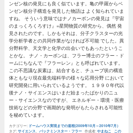
ンゼン核の発見にも良く似ています。亀の甲羅からベ
ンゼン核分子構造を発見した物語は よく知られていま
すね。 そういう意味ではナノカーボンの発見は『宇宙
のまっくろくろすけ』=星間物質の研究から、偶然 発
見されたのです。しかもそれは、分子クラスターの光
学分析学者との共同作業がなければ不可能 でした。異
分野科学、天文学と化学の出会いでもあったというこ
とかな。 ナノ・カーボンは、フラー博士のフラー・ド
ームにちなんで『フラーレン』とも呼ばれています。
この不思議な炭素は、結合すると、チューブ状の構造
体ともなり現在最先端科学の様々な応用分野 において
研究開発に用いられているようです。 １９９０年代以
後ナノ・サイエンスはいまだ始まったばかりのニュ
ー・サイエンスなのですが、 エネルギー・環境・医療
技術などの分野で画期的な発明がもたらされる可能性
を秘めています。
カテゴリー:
ドームハウス実現までの道程(2009年10月～2010年7月）
タグ:
サイエンス
、
バックミンスター・フラー
作成者:
やまねこ
この