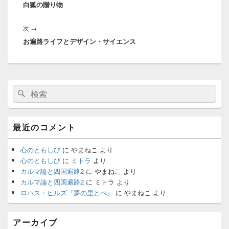
ナ
白狐の贈り物
の
ビ
投
ゲ
次
次
→
稿:
ー
お遍路ライフとデザイン・サイエンス
の
シ
投
ョ
稿:
ン
メ
検
検
イ
索:
ン
索
サ
イ
最近のコメント
ド
バ
ー
心のともしび
に
やまねこ
より
ウ
心のともしび
に
ミトラ
より
ィ
カルマ論と四国遍路2
に
やまねこ
より
ジ
カルマ論と四国遍路2
に
ミトラ
より
ェ
ロハス・ヒルズ『夢の里とべ』
に
やまねこ
より
ッ
ト
エ
アーカイブ
リ