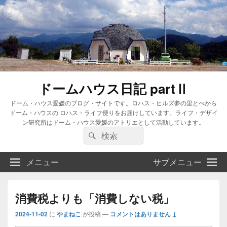
ドームハウス日記 partⅡ
ドーム・ハウス愛媛のブログ・サイトです。ロハス・ヒルズ夢の里とべから
ドーム・ハウスの ロハス・ライフ便りをお届けしています。ライフ・デザイ
ン研究所はドーム・ハウス愛媛のアトリエとして活動しています。
検
検
索:
索
メニュー
サブメニュー
消費税よりも「消費しない税」
2024-11-02
に
やまねこ
が投稿
—
コメントはありません ↓