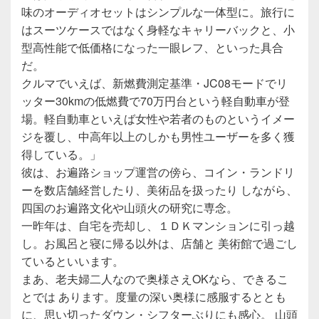
味のオーディオセットはシンプルな一体型に。旅行に
はスーツケースではなく身軽なキャリーバックと、小
型高性能で低価格になった一眼レフ、といった具合
だ。
クルマでいえば、新燃費測定基準・JC08モードでリ
ッター30kmの低燃費で70万円台という軽自動車が登
場。軽自動車といえば女性や若者のものというイメー
ジを覆し、中高年以上のしかも男性ユーザーを多く獲
得している。」
彼は、お遍路ショップ運営の傍ら、コイン・ランドリ
ーを数店舗経営したり、美術品を扱ったり しながら、
四国のお遍路文化や山頭火の研究に専念。
一昨年は、自宅を売却し、１ＤＫマンションに引っ越
し。お風呂と寝に帰る以外は、店舗と 美術館で過ごし
ているといいます。
まあ、老夫婦二人なので奥様さえOKなら、できるこ
とでは あります。度量の深い奥様に感服するととも
に、思い切ったダウン・シフターぶりにも感心。 山頭