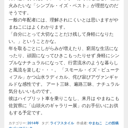
火みたいな「シンプル・イズ・ベスト」が理想なのだ
そうです。
一般の年配者には、理解されにくいとは思いますがや
まねこにはよくわかります。
「自分にとって大切なことだけ残して身軽になりた
い。」ということかな。
年を取るごとにしがらみが増えたり、窮屈な生活にな
ったり、頑固になってひきこもったりせず 身軽にシン
プルなナチュラルになって、行雲流水のような暮らし
と風流を楽しむ・・・。 「スモール・イズ・ビューテ
ィフル」かつ山水ラディカル、侘び寂びアヴァンギャ
ルドな感性です。 アート三昧、遍路三昧、ナチュラル
気分もいいものです。
彼はハイブリット車を乗りこなし、来月は やまねこも
佐賀県に「山頭火のギャラリー展」のお手伝いにお供
もする予定です。
カテゴリー:
2014年
タグ:
ライフスタイル
作成者:
やまねこ
この投稿