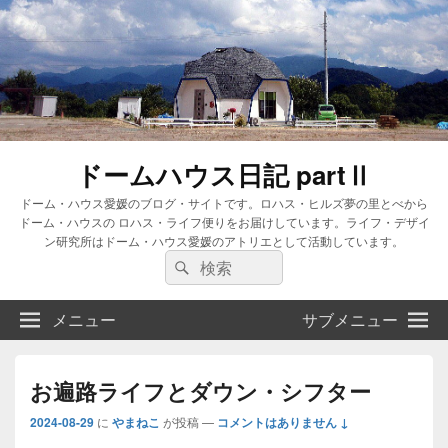
ドームハウス日記 partⅡ
ドーム・ハウス愛媛のブログ・サイトです。ロハス・ヒルズ夢の里とべから
ドーム・ハウスの ロハス・ライフ便りをお届けしています。ライフ・デザイ
ン研究所はドーム・ハウス愛媛のアトリエとして活動しています。
検
検
索:
索
メニュー
サブメニュー
お遍路ライフとダウン・シフター
2024-08-29
に
やまねこ
が投稿
—
コメントはありません ↓