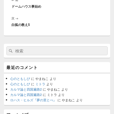
ナ
ドームハウス事始め
の
ビ
投
ゲ
次
次
→
稿:
ー
白狐の教え5
の
シ
投
ョ
稿:
ン
メ
検
検
イ
索:
ン
索
サ
イ
最近のコメント
ド
バ
ー
心のともしび
に
やまねこ
より
ウ
心のともしび
に
ミトラ
より
ィ
カルマ論と四国遍路2
に
やまねこ
より
ジ
カルマ論と四国遍路2
に
ミトラ
より
ェ
ロハス・ヒルズ『夢の里とべ』
に
やまねこ
より
ッ
ト
エ