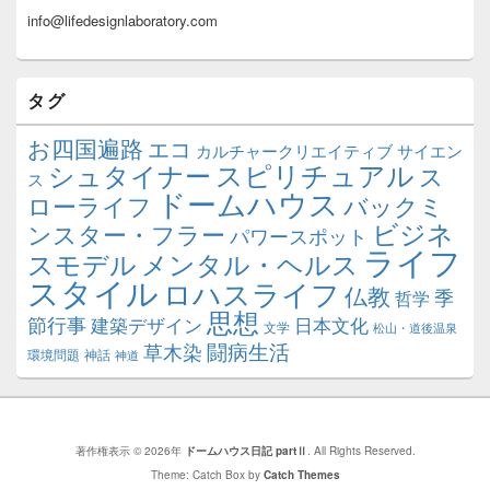
info@lifedesignlaboratory.com
タグ
お四国遍路
エコ
カルチャークリエイティブ
サイエン
スピリチュアル
シュタイナー
ス
ス
ドームハウス
ローライフ
バックミ
ビジネ
ンスター・フラー
パワースポット
ライフ
スモデル
メンタル・ヘルス
スタイル
ロハスライフ
仏教
季
哲学
思想
節行事
建築デザイン
日本文化
文学
松山・道後温泉
闘病生活
草木染
環境問題
神話
神道
著作権表示 © 2026年
ドームハウス日記 partⅡ
. All Rights Reserved.
Theme: Catch Box by
Catch Themes