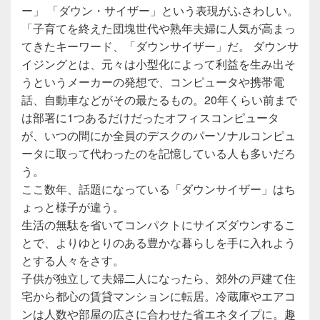
ー」 「ダウン・サイザー」という表現がふさわしい。
「子育てを終えた団塊世代や熟年夫婦に人気が高まっ
てきたキーワード、「ダウンサイザー」だ。 ダウンサ
イジングとは、元々は小型化によって利益を生み出そ
うというメーカーの発想で、コンピュータや携帯電
話、自動車などがその最たるもの。20年くらい前まで
は部署に1つあるだけだったオフィスコンピュータ
が、いつの間にか全員のデスクのパーソナルコンピュ
ータに取って代わったのを記憶している人も多いだろ
う。
ここ数年、話題になっている「ダウンサイザー」はち
ょっと様子が違う。
生活の無駄を省いてコンパクトにサイズダウンするこ
とで、よりゆとりのある豊かな暮らしを手に入れよう
とする人々をさす。
子供が独立して夫婦二人になったら、郊外の戸建て住
宅から都心の賃貸マンションに転居。冷蔵庫やエアコ
ンは人数や部屋の広さに合わせた省エネタイプに。趣