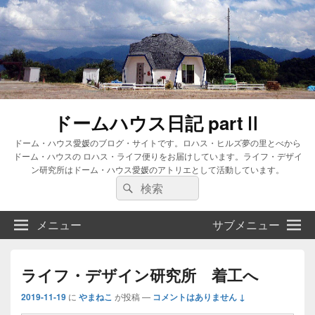
ドームハウス日記 partⅡ
ドーム・ハウス愛媛のブログ・サイトです。ロハス・ヒルズ夢の里とべから
ドーム・ハウスの ロハス・ライフ便りをお届けしています。ライフ・デザイ
ン研究所はドーム・ハウス愛媛のアトリエとして活動しています。
検
検
索:
索
メニュー
サブメニュー
ライフ・デザイン研究所 着工へ
2019-11-19
に
やまねこ
が投稿
—
コメントはありません ↓