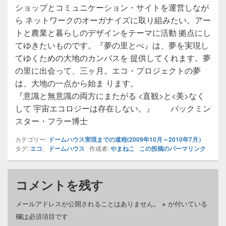
ショップとコミュニケーション・サイトを運営しなが
ら ネットワークのオーガナイズに取り組みたい。アー
トと農業と暮らしのデザインをテーマに活動 拠点にし
てゆきたいものです。『夢の里とべ』は、夢を実現し
てゆくための大地のカンバスを 提供してくれます。夢
の里に出会って、三ヶ月。エコ・プロジェクトの夢
は、大地の一点から始ま ります。
『意識と無意識の両方にまたがる <直観>と<美>なく
して 宇宙エコロジーは存在しない。』 バックミン
スター・フラー博士
カテゴリー:
ドームハウス実現までの道程(2009年10月～2010年7月）
タグ:
エコ
、
ドームハウス
作成者:
やまねこ
この投稿のパーマリンク
コメントを残す
メールアドレスが公開されることはありません。
※
が付いている
欄は必須項目です