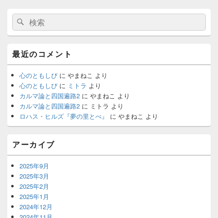
メ
検
検
イ
索:
ン
索
サ
イ
最近のコメント
ド
バ
ー
心のともしび
に
やまねこ
より
ウ
心のともしび
に
ミトラ
より
ィ
カルマ論と四国遍路2
に
やまねこ
より
ジ
カルマ論と四国遍路2
に
ミトラ
より
ェ
ロハス・ヒルズ『夢の里とべ』
に
やまねこ
より
ッ
ト
エ
アーカイブ
リ
ア
2025年9月
2025年3月
2025年2月
2025年1月
2024年12月
2024年11月