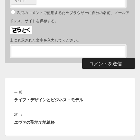
次回のコメントで使用するためブラウザーに自分の名前、メールア
ドレス、サイトを保存する。
上に表示された文字を入力してください。
投
稿
前
←
前
ナ
ライフ・デザインとビジネス・モデル
の
ビ
投
ゲ
次
次
→
稿:
ー
エヴァの聖地で地鎮祭
の
シ
投
ョ
稿:
ン