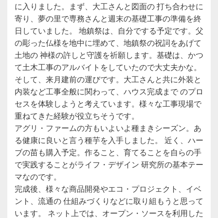
に入りました。まず、大工さんと図面の 打ち合わせに
寄り、夢の里で専務さんと週末の基礎工事の準備を終
日していました。 地鎮祭は、自分でする予定です。父
の彫った仏様を地中に埋めて、地鎮祭の祝詞をあげて
土地の 神様の許しと守護を祈願します。基礎は、かつ
て土木工事のアルバイトをしていたので大丈夫かな。
そして、来月建前の運びです。大工さんと共に外装と
内装など工事全般に関わって、ハウス完成まで のプロ
セスを体験しようと考えています。様々な工事現場で
重ねてきた経験が役立ちそうです。
アグリ・ファームの方もいよいよ種まきシーズン。あ
る健康に良いと言う種芋を入手しました。 近く、ハー
ブの苗も購入予定。作ること、育てることを自らの手
で実践することがライフ・デザイン 研究所の基本テー
マなのです。
完成後、様々な商品開発やエコ・プロジェクト、イベ
ント、流通の 仕組みづくりなどに取り組もうと思って
います。 ネット上では、オープン・ソースを利用した