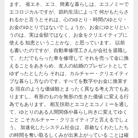
ます。 省エネ、エコ、簡素な暮らしは、エコノミーで
エコロジカルですが、節約生活によって 何がもたらさ
れるかと言うとそれは、心のゆとり・時間のゆとり・
お金のゆとりではないで しょうか。お金にゆとりとい
うのは、実は金額ではなく、お金をクリエイティブに
使える 知恵ということかな、と思っています。 以前
も書いたのですが、自動車修理工さんが会社を退職し
て、ただでもらった車を修理して それを売って金に換
えることをあきらめ、友人の結婚のプレゼントとして
ゆずったとしたら それは、カルチャー・クリエイティ
ブな暮らし方なのです。すべてを数字やお金に換算す
る 現在のような価値観とまったく異なる考え方でもあ
りますし、有形のものを無形の生きた価値 に変える行
為でもあります。 相互扶助とエコとエコノミーを通し
て、ゆとりのある人間関係や暮らし向きに変えてゆく
こと こそカルチャー・クリエイティブと言えるでしょ
う。 加速化したシステム社会は、容赦なくわたしたち
の時間を奪い取るしくみが出来上がっている ことは確