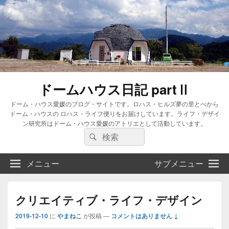
ドームハウス日記 partⅡ
ドーム・ハウス愛媛のブログ・サイトです。ロハス・ヒルズ夢の里とべから
ドーム・ハウスの ロハス・ライフ便りをお届けしています。ライフ・デザイ
ン研究所はドーム・ハウス愛媛のアトリエとして活動しています。
検
検
索:
索
メニュー
サブメニュー
クリエイティブ・ライフ・デザイン
2019-12-10
に
やまねこ
が投稿
—
コメントはありません ↓