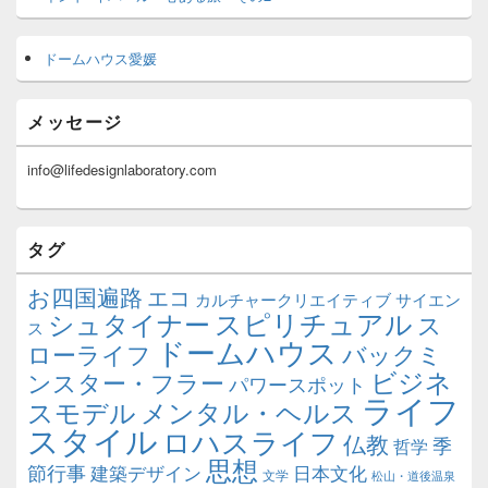
ドームハウス愛媛
メッセージ
info@lifedesignlaboratory.com
タグ
お四国遍路
エコ
カルチャークリエイティブ
サイエン
スピリチュアル
シュタイナー
ス
ス
ドームハウス
ローライフ
バックミ
ビジネ
ンスター・フラー
パワースポット
ライフ
スモデル
メンタル・ヘルス
スタイル
ロハスライフ
仏教
季
哲学
思想
節行事
建築デザイン
日本文化
文学
松山・道後温泉