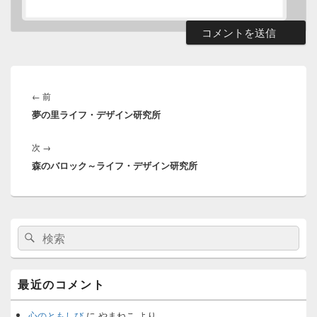
投
稿
前
←
前
ナ
夢の里ライフ・デザイン研究所
の
ビ
投
ゲ
次
次
→
稿:
ー
森のバロック～ライフ・デザイン研究所
の
シ
投
ョ
稿:
ン
メ
検
検
イ
索:
ン
索
サ
イ
最近のコメント
ド
バ
ー
心のともしび
に
やまねこ
より