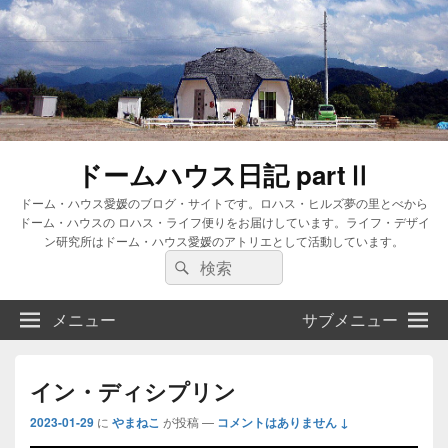
ドームハウス日記 partⅡ
ドーム・ハウス愛媛のブログ・サイトです。ロハス・ヒルズ夢の里とべから
ドーム・ハウスの ロハス・ライフ便りをお届けしています。ライフ・デザイ
ン研究所はドーム・ハウス愛媛のアトリエとして活動しています。
検
検
索:
索
メニュー
サブメニュー
イン・ディシプリン
2023-01-29
に
やまねこ
が投稿
—
コメントはありません ↓