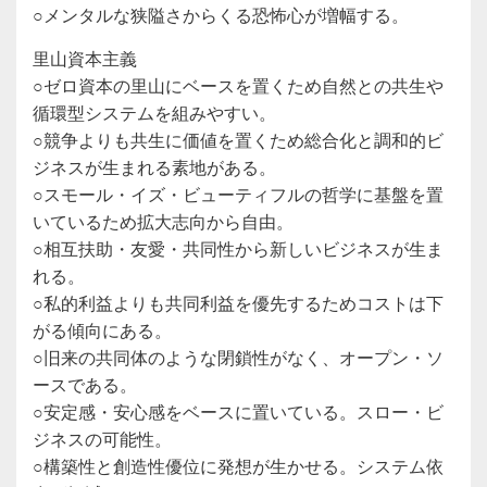
○メンタルな狭隘さからくる恐怖心が増幅する。
里山資本主義
○ゼロ資本の里山にベースを置くため自然との共生や
循環型システムを組みやすい。
○競争よりも共生に価値を置くため総合化と調和的ビ
ジネスが生まれる素地がある。
○スモール・イズ・ビューティフルの哲学に基盤を置
いているため拡大志向から自由。
○相互扶助・友愛・共同性から新しいビジネスが生ま
れる。
○私的利益よりも共同利益を優先するためコストは下
がる傾向にある。
○旧来の共同体のような閉鎖性がなく、オープン・ソ
ースである。
○安定感・安心感をベースに置いている。スロー・ビ
ジネスの可能性。
○構築性と創造性優位に発想が生かせる。システム依