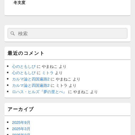
冬支度
の
シ
投
ョ
稿:
ン
メ
検
検
イ
索:
ン
索
サ
イ
最近のコメント
ド
バ
ー
心のともしび
に
やまねこ
より
ウ
心のともしび
に
ミトラ
より
ィ
カルマ論と四国遍路2
に
やまねこ
より
ジ
カルマ論と四国遍路2
に
ミトラ
より
ェ
ロハス・ヒルズ『夢の里とべ』
に
やまねこ
より
ッ
ト
エ
アーカイブ
リ
ア
2025年9月
2025年3月
2025年2月