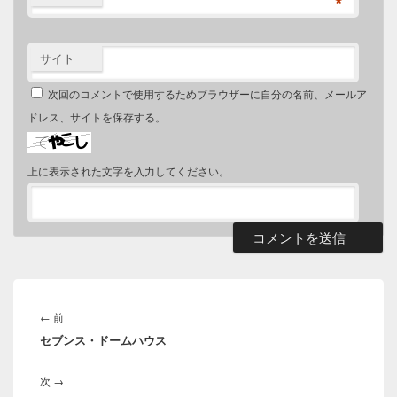
*
サイト
次回のコメントで使用するためブラウザーに自分の名前、メールア
ドレス、サイトを保存する。
上に表示された文字を入力してください。
投
稿
前
←
前
ナ
セブンス・ドームハウス
の
ビ
投
ゲ
次
次
→
稿:
ー